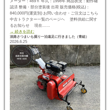
メーター：469ｈ 年式：1998年 商品状況：動作確
認済 整備・部分塗装後 出荷 販売価格(税込)：
840,000円(運賃別) お問い合わせ・ご注文はこちら
中古トラクター一覧のページヘ 塗料供給に関す
るお知らせ 現在……
→ 続きを読む
淡路さつまいも掘り一泊遠足に行きました（青組）
2026.6.25