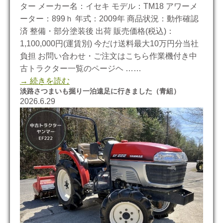
ター メーカー名：イセキ モデル：TM18 アワーメ
ーター：899ｈ 年式：2009年 商品状況：動作確認
済 整備・部分塗装後 出荷 販売価格(税込)：
1,100,000円(運賃別) 今だけ送料最大10万円分当社
負担 お問い合わせ・ご注文はこちら作業機付き中
古トラクター一覧のページヘ ……
→ 続きを読む
淡路さつまいも掘り一泊遠足に行きました（青組）
2026.6.29