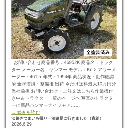
お問い合わせ商品番号：46952K 商品名：トラク
ター メーカー名：ヤンマー モデル：Ke-3 アワーメ
ーター：461ｈ 年式：1994年 商品状況：動作確認
済 全塗装済・整備後 出荷 今だけ送料最大10万円分
当社負担 お問い合わせ・ご注文はこちら作業機付
き中古トラクター一覧のページヘ 写真のトラクタ
ーに新品ハンマーナイフモア……
→ 続きを読む
淡路さつまいも掘り一泊遠足に行きました（青組）
2026.6.29