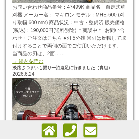
お問い合わせ商品番号：47499K 商品名：自走式草
刈機 メーカー名： マキロン モデル：MHE-600 (刈
り取幅 600 mm) 商品状況：中古・整備済 販売価格
(税込)：190,000円(送料別途) ＊商談中＊ お問い合
わせ・ご注文はこちら ●刃 5分残 ※刃は反転して取
付けすることで両側の面でご使用いただけます。
当商品の刃は、2面……
→ 続きを読む
淡路さつまいも掘り一泊遠足に行きました（青組）
2026.6.24