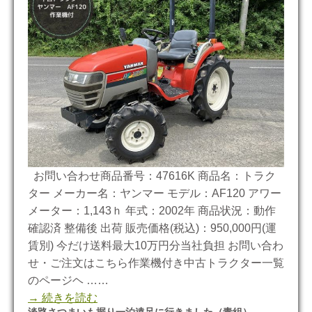
お問い合わせ商品番号：47616K 商品名：トラク
ター メーカー名：ヤンマー モデル：AF120 アワー
メーター：1,143ｈ 年式：2002年 商品状況：動作
確認済 整備後 出荷 販売価格(税込)：950,000円(運
賃別) 今だけ送料最大10万円分当社負担 お問い合わ
せ・ご注文はこちら作業機付き中古トラクター一覧
のページヘ ……
→ 続きを読む
淡路さつまいも掘り一泊遠足に行きました（青組）