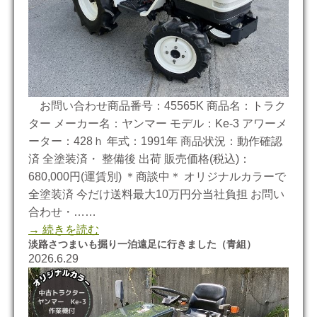
お問い合わせ商品番号：45565K 商品名：トラク
ター メーカー名：ヤンマー モデル：Ke-3 アワーメ
ーター：428ｈ 年式：1991年 商品状況：動作確認
済 全塗装済・ 整備後 出荷 販売価格(税込)：
680,000円(運賃別) ＊商談中＊ オリジナルカラーで
全塗装済 今だけ送料最大10万円分当社負担 お問い
合わせ・……
→ 続きを読む
淡路さつまいも掘り一泊遠足に行きました（青組）
2026.6.29