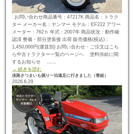
お問い合わせ商品番号：47217K 商品名：トラク
ター メーカー名：ヤンマー モデル：EF222 アワー
メーター：762ｈ 年式：2007年 商品状況：動作確
認済 整備・部分塗装後 出荷 販売価格(税込)：
1,450,000円(運賃別) お問い合わせ・ご注文はこち
ら中古トラクター一覧のページヘ 塗料供給に関
するお知らせ ……
→ 続きを読む
淡路さつまいも掘り一泊遠足に行きました（青組）
2026.6.29