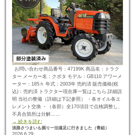
お問い合わせ商品番号：47199K 商品名：トラク
ター メーカー名：クボタ モデル：GB110 アワーメ
ーター：185ｈ 年式：2003年 売約済 販売価格(税
込)：売約済 トラクター現在庫一覧はこちら 詳細説
明 当社の整備（詳細は下記参照） ・各オイル各エ
レメント交換 ・（各部）全170項目で点検調整し、
不具合箇所は分解……
→ 続きを読む
淡路さつまいも掘り一泊遠足に行きました（青組）
2026.6.29