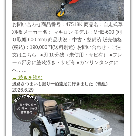
お問い合わせ商品番号：47518K 商品名：自走式草
刈機 メーカー名： マキロン モデル：MHE-600 (刈
り取幅 600 mm) 商品状況：中古・整備済 販売価格
(税込)：190,000円(送料別途) お問い合わせ・ご注
文はこちら ●刃 10分残（未使用・サビ有） ●フレ
ーム部分に塗装浮き・サビ有 ●ガソリンタンクに
へ……
→ 続きを読む
淡路さつまいも掘り一泊遠足に行きました（青組）
2026.6.29