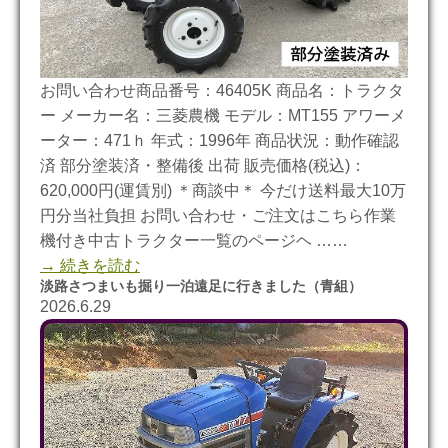
お問い合わせ商品番号：46405K 商品名：トラクタ
ー メーカー名：三菱農機 モデル：MT155 アワーメ
ーター：471ｈ 年式：1996年 商品状況：動作確認
済 部分塗装済・整備後 出荷 販売価格(税込)：
620,000円(運賃別) ＊商談中＊ 今だけ送料最大10万
円分当社負担 お問い合わせ・ご注文はこちら作業
機付き中古トラクター一覧のページヘ ……
→ 続きを読む
淡路さつまいも掘り一泊遠足に行きました（青組）
2026.6.29