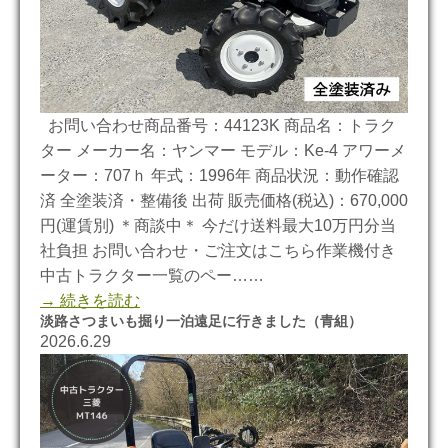
お問い合わせ商品番号：44123K 商品名：トラク
ター メーカー名：ヤンマー モデル：Ke-4 アワーメ
ーター：707ｈ 年式：1996年 商品状況：動作確認
済 全塗装済・整備後 出荷 販売価格(税込)：670,000
円(運賃別) ＊商談中＊ 今だけ送料最大10万円分当
社負担 お問い合わせ・ご注文はこちら作業機付き
中古トラクター一覧のペー……
→ 続きを読む
淡路さつまいも掘り一泊遠足に行きました（青組）
2026.6.29