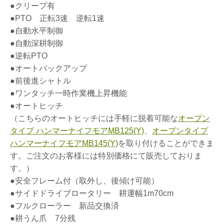
●クリープ有
●PTO 正転3速 逆転1速
●自動水平制御
●自動深耕制御
●逆転PTO
●オートバックアップ
●前後進シャトル
●ワンタッチ一時作業機上昇機能
●オートヒッチ
（こちらのオートヒッチには手軽に脱着可能な
オープン
タイプ ハンマーナイフモアMB125(Y)
、
オープンタイプ
ハンマーナイフモアMB145(Y)
を取り付けることができま
す。ご注文のお客様には特別価格にて販売しておりま
す。）
●安全フレーム付（取外し、後傾け可能）
●サイドドライブロータリー 耕運幅1m70cm
●フルクローラー 新品交換済
●耕うん爪 7分残