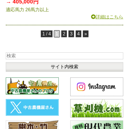
→ 405,000円
適応馬力 26馬力以上
詳細はこちら
1 / 4
1
2
3
4
»