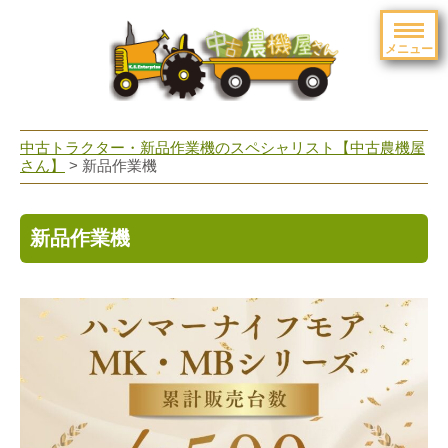
メニュー
toggle
navigation
中古トラクター・新品作業機のスペシャリスト【中古農機屋
さん】
> 新品作業機
新品作業機