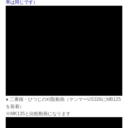
率は同じです）
● 二番穂・ひつじの刈取動画（ヤンマーUS326にMB125
を装着）
※MK135と比較動画になります