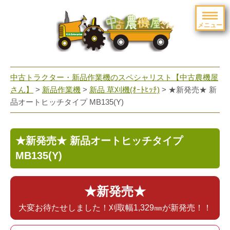
メニュー
toggle
navigation
中古トラクター・新品作業機のスペシャリスト【中古農機屋
さん】
>
新品作業機
>
新品 草刈機(ｵｰﾄﾋｯﾁ)
> ★新発売★ 新
品オートヒッチタイプ MB135(Y)
★新発売★ 新品オートヒッチタイプ
MB135(Y)
★新発売★
大変お待たせしました！刈取幅1,329㎜が新発売！！