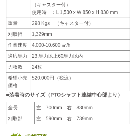
（キャスター付）
使用時 ：L 1,530 x W 850 x H 830 mm
重量
298 Kgs （キャスター付）
刈取幅
1,329mm
作業速度
4,000-10,600 ㎡/h
適応馬力
23 馬力以上60馬力以内
刃枚数
24枚
希望小売
520,000円（税込）
価格
■装着時のサイズ（PTOシャフト連結中心部より）
全長
左 700mm 右 830mm
刈取部
左 590mm 右 739mm