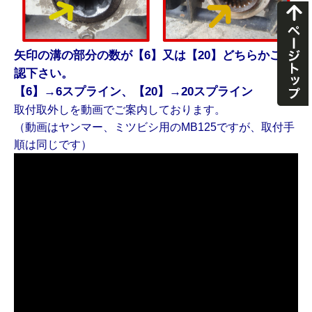
矢印の溝の部分の数が【6】又は【20】どちらかご確
認下さい。
【6】→6スプライン、【20】→20スプライン
取付取外しを動画でご案内しております。
（動画はヤンマー、ミツビシ用のMB125ですが、取付手
順は同じです）