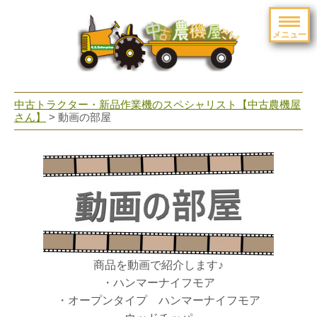
メニュー
toggle
navigation
中古トラクター・新品作業機のスペシャリスト【中古農機屋
さん】
> 動画の部屋
商品を動画で紹介します♪
・ハンマーナイフモア
・オープンタイプ ハンマーナイフモア