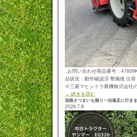
お問い合わせ商品番号：47609K
品状況：動作確認済 整備後 出荷 
※三菱マヒンドラ農機株式会社
→ 続きを読む
淡路さつまいも掘り一泊遠足に行き
2026.7.8