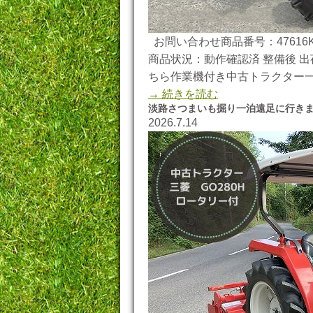
お問い合わせ商品番号：47616K
商品状況：動作確認済 整備後 出荷
ちら作業機付き中古トラクター一
→ 続きを読む
淡路さつまいも掘り一泊遠足に行き
2026.7.14