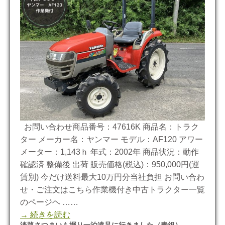
お問い合わせ商品番号：47616K 商品名：トラク
ター メーカー名：ヤンマー モデル：AF120 アワー
メーター：1,143ｈ 年式：2002年 商品状況：動作
確認済 整備後 出荷 販売価格(税込)：950,000円(運
賃別) 今だけ送料最大10万円分当社負担 お問い合わ
せ・ご注文はこちら作業機付き中古トラクター一覧
のページヘ ……
→ 続きを読む
淡路さつまいも掘り一泊遠足に行きました（青組）