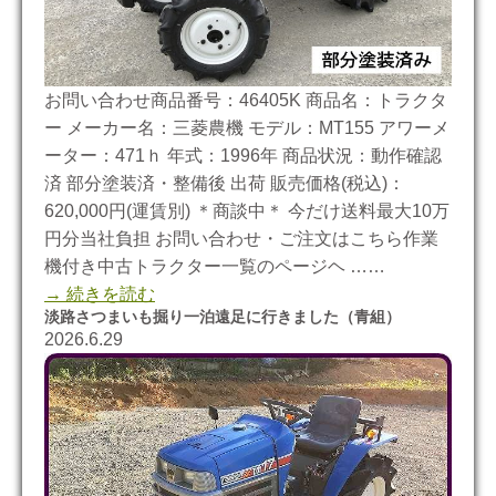
お問い合わせ商品番号：46405K 商品名：トラクタ
ー メーカー名：三菱農機 モデル：MT155 アワーメ
ーター：471ｈ 年式：1996年 商品状況：動作確認
済 部分塗装済・整備後 出荷 販売価格(税込)：
620,000円(運賃別) ＊商談中＊ 今だけ送料最大10万
円分当社負担 お問い合わせ・ご注文はこちら作業
機付き中古トラクター一覧のページヘ ……
→ 続きを読む
淡路さつまいも掘り一泊遠足に行きました（青組）
2026.6.29