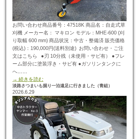
お問い合わせ商品番号：47518K 商品名：自走式草
刈機 メーカー名： マキロン モデル：MHE-600 (刈
り取幅 600 mm) 商品状況：中古・整備済 販売価格
(税込)：190,000円(送料別途) お問い合わせ・ご注
文はこちら ●刃 10分残（未使用・サビ有） ●フレ
ーム部分に塗装浮き・サビ有 ●ガソリンタンクに
へ……
→ 続きを読む
淡路さつまいも掘り一泊遠足に行きました（青組）
2026.6.29