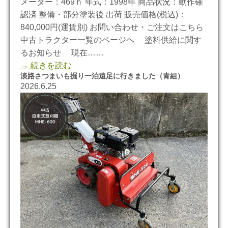
メーター：469ｈ 年式：1998年 商品状況：動作確
認済 整備・部分塗装後 出荷 販売価格(税込)：
840,000円(運賃別) お問い合わせ・ご注文はこちら
中古トラクター一覧のページヘ 塗料供給に関す
るお知らせ 現在……
→ 続きを読む
淡路さつまいも掘り一泊遠足に行きました（青組）
2026.6.25