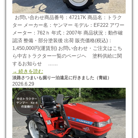
お問い合わせ商品番号：47217K 商品名：トラク
ター メーカー名：ヤンマー モデル：EF222 アワー
メーター：762ｈ 年式：2007年 商品状況：動作確
認済 整備・部分塗装後 出荷 販売価格(税込)：
1,450,000円(運賃別) お問い合わせ・ご注文はこち
ら中古トラクター一覧のページヘ 塗料供給に関
するお知らせ ……
→ 続きを読む
淡路さつまいも掘り一泊遠足に行きました（青組）
2026.6.29