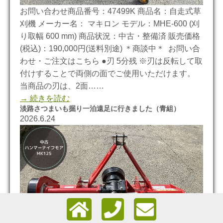
お問い合わせ商品番号：47499K 商品名：自走式草
刈機 メーカー名： マキロン モデル：MHE-600 (刈
り取幅 600 mm) 商品状況：中古・整備済 販売価格
(税込)：190,000円(送料別途) ＊商談中＊ お問い合
わせ・ご注文はこちら ●刃 5分残 ※刃は反転して取
付けすることで両側の面でご使用いただけます。
当商品の刃は、2面……
→ 続きを読む
淡路さつまいも掘り一泊遠足に行きました（青組）
2026.6.24