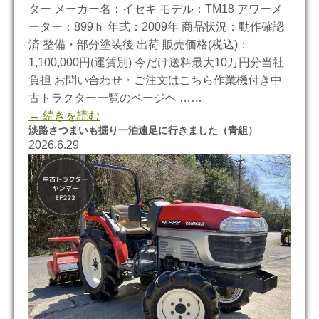
ター メーカー名：イセキ モデル：TM18 アワーメ
ーター：899ｈ 年式：2009年 商品状況：動作確認
済 整備・部分塗装後 出荷 販売価格(税込)：
1,100,000円(運賃別) 今だけ送料最大10万円分当社
負担 お問い合わせ・ご注文はこちら作業機付き中
古トラクター一覧のページヘ ……
→ 続きを読む
淡路さつまいも掘り一泊遠足に行きました（青組）
2026.6.29