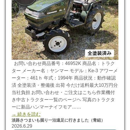
お問い合わせ商品番号：46952K 商品名：トラク
ター メーカー名：ヤンマー モデル：Ke-3 アワーメ
ーター：461ｈ 年式：1994年 商品状況：動作確認
済 全塗装済・整備後 出荷 今だけ送料最大10万円分
当社負担 お問い合わせ・ご注文はこちら作業機付
き中古トラクター一覧のページヘ 写真のトラクタ
ーに新品ハンマーナイフモア……
→ 続きを読む
淡路さつまいも掘り一泊遠足に行きました（青組）
2026.6.29