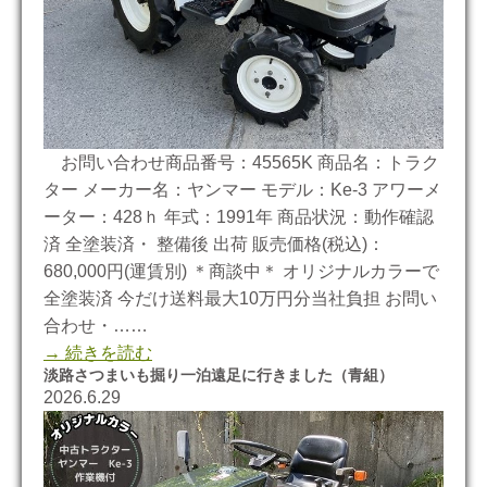
お問い合わせ商品番号：45565K 商品名：トラク
ター メーカー名：ヤンマー モデル：Ke-3 アワーメ
ーター：428ｈ 年式：1991年 商品状況：動作確認
済 全塗装済・ 整備後 出荷 販売価格(税込)：
680,000円(運賃別) ＊商談中＊ オリジナルカラーで
全塗装済 今だけ送料最大10万円分当社負担 お問い
合わせ・……
→ 続きを読む
淡路さつまいも掘り一泊遠足に行きました（青組）
2026.6.29