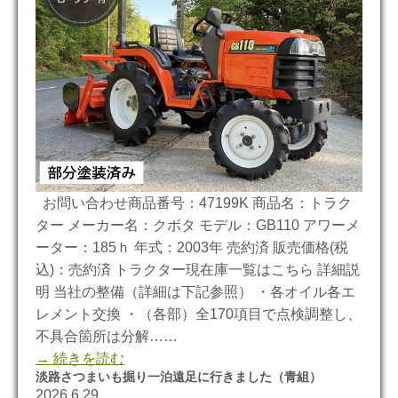
お問い合わせ商品番号：47199K 商品名：トラク
ター メーカー名：クボタ モデル：GB110 アワーメ
ーター：185ｈ 年式：2003年 売約済 販売価格(税
込)：売約済 トラクター現在庫一覧はこちら 詳細説
明 当社の整備（詳細は下記参照） ・各オイル各エ
レメント交換 ・（各部）全170項目で点検調整し、
不具合箇所は分解……
→ 続きを読む
淡路さつまいも掘り一泊遠足に行きました（青組）
2026.6.29