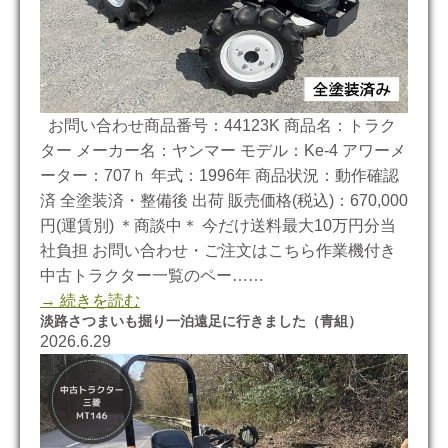
お問い合わせ商品番号：44123K 商品名：トラク
ター メーカー名：ヤンマー モデル：Ke-4 アワーメ
ーター：707ｈ 年式：1996年 商品状況：動作確認
済 全塗装済・整備後 出荷 販売価格(税込)：670,000
円(運賃別) ＊商談中＊ 今だけ送料最大10万円分当
社負担 お問い合わせ・ご注文はこちら作業機付き
中古トラクター一覧のペー……
→ 続きを読む
淡路さつまいも掘り一泊遠足に行きました（青組）
2026.6.29