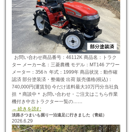
お問い合わせ商品番号：46112K 商品名：トラク
ター メーカー名：三菱農機 モデル：MT146 アワー
メーター：356ｈ 年式：1999年 商品状況：動作確
認済 部分塗装済・整備後 出荷 販売価格(税込)：
740,000円(運賃別) 今だけ送料最大10万円分当社負
担 ＊商談中＊ お問い合わせ・ご注文はこちら作業
機付き中古トラクター一覧の……
→ 続きを読む
淡路さつまいも掘り一泊遠足に行きました（青組）
2026.6.29