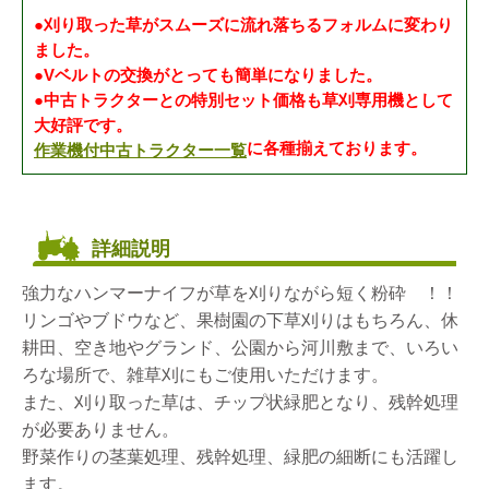
●刈り取った草がスムーズに流れ落ちるフォルムに変わり
ました。
●Vベルトの交換がとっても簡単になりました。
●中古トラクターとの特別セット価格も草刈専用機として
大好評です。
作業機付中古トラクター一覧
に各種揃えております。
詳細説明
強力なハンマーナイフが草を刈りながら短く粉砕 ！！
リンゴやブドウなど、果樹園の下草刈りはもちろん、休
耕田、空き地やグランド、公園から河川敷まで、いろい
ろな場所で、雑草刈にもご使用いただけます。
また、刈り取った草は、チップ状緑肥となり、残幹処理
が必要ありません。
野菜作りの茎葉処理、残幹処理、緑肥の細断にも活躍し
ます。