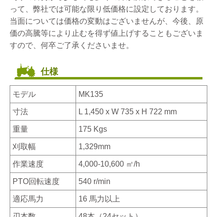
って、弊社では可能な限り低価格に設定しております。
当面については価格の変動はございませんが、今後、原
価の高騰等により止むを得ず値上げすることもございま
すので、何卒ご了承くださいませ。
仕様
モデル
MK135
寸法
L 1,450 x W 735 x H 722 mm
重量
175 Kgs
刈取幅
1,329mm
作業速度
4,000-10,600 ㎡/h
PTO回転速度
540 r/min
適応馬力
16 馬力以上
刃本数
48本（24セット）