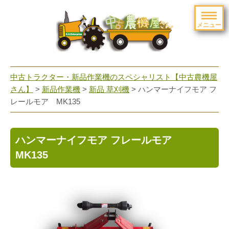
メニュー
toggle
navigation
中古トラクター・新品作業機のスペシャリスト【中古農機屋
さん】
>
新品作業機
>
新品 草刈機
> ハンマーナイフモア フ
レールモア MK135
ハンマーナイフモア フレールモア
MK135