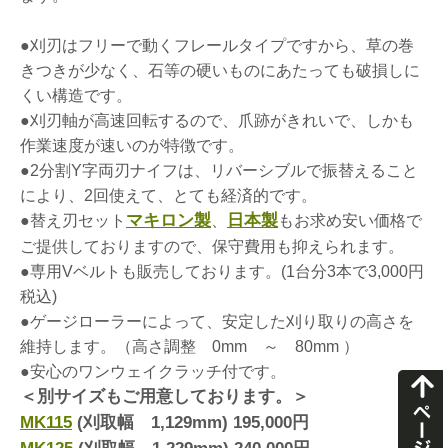
●刈刃はフリーで動くフレールタイプですから、草の巻
きつきが少なく、石等の硬いものにあたっても破損しに
くい構造です。
●刈刃軸が高速回転するので、爪跡がきれいで、しかも
作業速度が速いのが特徴です。
●2分割Y字両刃ナイフは、リバーシブルで振替えること
により、2回使えて、とても経済的です。
マキロン製
日本製
●替え刃セット
、
もお求め安い価格で
ご提供しておりますので、保守費用も抑えられます。
●専用Vベルトも販売しております。(1台分3本で3,000円
税込)
●ゲージローラーによって、安定した刈り取りの高さを
維持します。（高さ調整 0mm ～ 80mm ）
●安心のワンウェイクラッチ付です。
＜別サイズもご用意しております。＞
MK115
(刈取幅 1,129mm) 195,000円