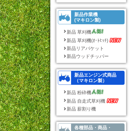
新品作業機
(マキロン製)
新品 草刈機
新品 草刈機(ｵｰﾄﾋｯﾁ)
新品リアバケット
新品ウッドチッパー
新品エンジン式商品
（マキロン製）
新品 粉砕機
新品 自走式草刈機
新品 薪割り機
各種部品・商品・