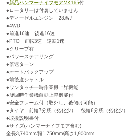
●
新品ハンマーナイフモアMK165
付
●ロータリーは付属していません
●ディーゼルエンジン 28馬力
●4WD
●前進16速 後進16速
●PTO 正転3速 逆転1速
●クリープ有
●パワーステアリング
●倍速ターン
●オートバックアップ
●前後進シャトル
●ワンタッチ一時作業機上昇機能
●旋回時作業機自動上昇機能付
●安全フレーム付（取外し、後傾け可能）
●タイヤ 前輪7分残（劣化少） 後輪8分残（劣化少）
●取扱説明書付
●サイズ(ハンマーナイフモア含む)
全長3,740mm/幅1,750mm/高さ1,900mm