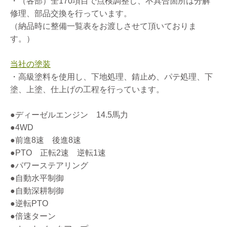
・（各部）全170項目で点検調整し、不具合箇所は分解
修理、部品交換を行っています。
（納品時に整備一覧表をお渡しさせて頂いておりま
す。）
当社の塗装
・高級塗料を使用し、下地処理、錆止め、パテ処理、下
塗、上塗、仕上げの工程を行っています。
●ディーゼルエンジン 14.5馬力
●4WD
●前進8速 後進8速
●PTO 正転2速 逆転1速
●パワーステアリング
●自動水平制御
●自動深耕制御
●逆転PTO
●倍速ターン