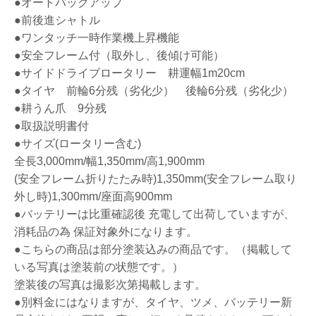
●オートバックアップ
●前後進シャトル
●ワンタッチ一時作業機上昇機能
●安全フレーム付（取外し、後傾け可能）
●サイドドライブロータリー 耕運幅1m20cm
●タイヤ 前輪6分残（劣化少） 後輪6分残（劣化少）
●耕うん爪 9分残
●取扱説明書付
●サイズ(ロータリー含む)
全長3,000mm/幅1,350mm/高1,900mm
(安全フレーム折りたたみ時)1,350mm(安全フレーム取り
外し時)1,300mm/座面高900mm
●バッテリーは比重確認後 充電して出荷していますが、
消耗品の為 保証対象外になります。
●こちらの商品は部分塗装込みの商品です。（掲載して
いる写真は塗装前の状態です。）
塗装後の写真は撮影次第掲載します。
●別料金にはなりますが、タイヤ、ツメ、バッテリー新