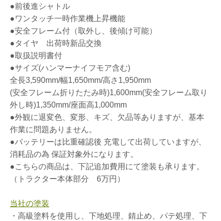
●前後進シャトル
●ワンタッチ一時作業機上昇機能
●安全フレーム付（取外し、後傾け可能）
●タイヤ 出荷時新品交換
●取扱説明書付
●サイズ(ハンマーナイフモア含む)
全長3,590mm/幅1,650mm/高さ1,950mm
(安全フレーム折りたたみ時)1,600mm(安全フレーム取り
外し時)1,350mm/座面高1,000mm
●外観に退変色、変形、キズ、欠品等ありますが、基本
作業に問題ありません。
●バッテリーは比重確認後 充電して出荷していますが、
消耗品の為 保証対象外になります。
●こちらの商品は、下記追加費用にて塗装も承ります。
（トラクター本体部分 6万円）
当社の塗装
・高級塗料を使用し、下地処理、錆止め、パテ処理、下