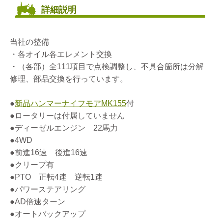
詳細説明
当社の整備
・各オイル各エレメント交換
・（各部）全111項目で点検調整し、不具合箇所は分解
修理、部品交換を行っています。
●
新品ハンマーナイフモアMK155
付
●ロータリーは付属していません
●ディーゼルエンジン 22馬力
●4WD
●前進16速 後進16速
●クリープ有
●PTO 正転4速 逆転1速
●パワーステアリング
●AD倍速ターン
●オートバックアップ