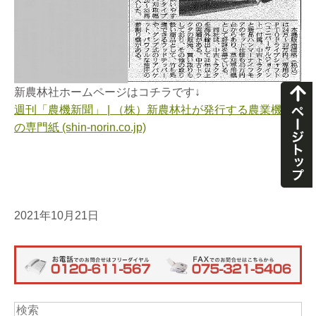
新農林社ホームページはコチラです↓
週刊「農機新聞」 | （株）新農林社が発行する農業機械
の専門紙 (shin-norin.co.jp)
2021年10月21日