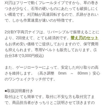
刈刃はフリーで動くフレールタイプですから、草の巻き
つきが少なく、石等の硬いものにあたっても破損しにく
い構造です。刈刃軸が高速回転するので、爪跡がきれい
で、しかも作業速度が速いのが特徴です。
2分割Y字両刃ナイフは、リバーシブルで振替えることに
替え刃のセット
より、2回使えて、とても経済的です。
もお求め安い価格でご提供しておりますので、保守費用
も抑えられます。専用Vベルトも販売しております。(1
台分3本で3,000円税込)
また、ゲージローラーによって、安定した刈り取りの高
さを維持します。 （高さ調整 0mm ～ 80mm ）安心
のワンウェイクラッチ付です。
■取扱説明書付き
取付はとても簡単です。取付に不安な方も取付完了ま
で、商品担当者がきっちりとご説明させて頂きますの