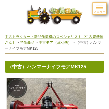
メニュー
toggle
navigation
中古トラクター・新品作業機のスペシャリスト【中古農機屋
さん】
>
特価商品
>
中古モア（草刈機）
> （中古）ハンマ
ーナイフモアMK125
（中古）ハンマーナイフモアMK125