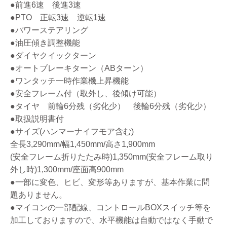
●前進6速 後進3速
●PTO 正転3速 逆転1速
●パワーステアリング
●油圧傾き調整機能
●ダイヤクイックターン
●オートブレーキターン（ABターン）
●ワンタッチ一時作業機上昇機能
●安全フレーム付（取外し、後傾け可能）
●タイヤ 前輪6分残（劣化少） 後輪6分残（劣化少）
●取扱説明書付
●サイズ(ハンマーナイフモア含む)
全長3,290mm/幅1,450mm/高さ1,900mm
(安全フレーム折りたたみ時)1,350mm(安全フレーム取り
外し時)1,300mm/座面高900mm
●一部に変色、ヒビ、変形等ありますが、基本作業に問
題ありません。
●マイコンの一部配線、コントロールBOXスイッチ等を
加工しておりますので、水平機能は自動ではなく手動で