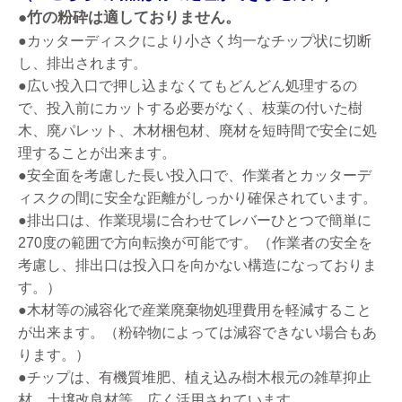
●竹の粉砕は適しておりません。
●カッターディスクにより小さく均一なチップ状に切断
し、排出されます。
●広い投入口で押し込まなくてもどんどん処理するの
で、投入前にカットする必要がなく、枝葉の付いた樹
木、廃パレット、木材梱包材、廃材を短時間で安全に処
理することが出来ます。
●安全面を考慮した長い投入口で、作業者とカッターデ
ィスクの間に安全な距離がしっかり確保されています。
●排出口は、作業現場に合わせてレバーひとつで簡単に
270度の範囲で方向転換が可能です。（作業者の安全を
考慮し、排出口は投入口を向かない構造になっておりま
す。）
●木材等の減容化で産業廃棄物処理費用を軽減すること
が出来ます。（粉砕物によっては減容できない場合もあ
ります。）
●チップは、有機質堆肥、植え込み樹木根元の雑草抑止
材、土壌改良材等、広く活用されています。