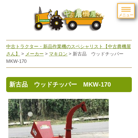
メニュー
toggle
navigation
中古トラクター・新品作業機のスペシャリスト【中古農機屋
さん】
>
メーカー
>
マキロン
> 新古品 ウッドチッパー
MKW-170
新古品 ウッドチッパー MKW-170