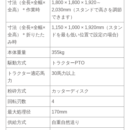
寸法（全長×全幅×
1,800 × 1,800 × 1,920～
全高）＊作業時
2,030mm（スタンドで高さを調節
できます）
寸法（全長×全幅×
1,150 × 1,000 × 1,920mm（スタン
全高）＊折りたた
ドを最も低い位置で設定の場合)
み時
本体重量
355kg
駆動方式
トラクターPTO
トラクター適応馬
30馬力以上
力
粉砕方式
カッターディスク
回転刃数
4
最大処理径
170mm
供給方式
自重自然送り