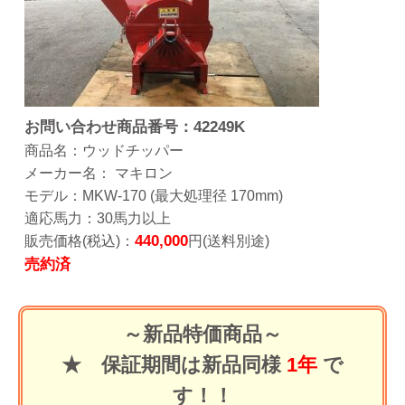
お問い合わせ商品番号：42249K
商品名：ウッドチッパー
メーカー名： マキロン
モデル：MKW-170 (最大処理径 170mm)
適応馬力：30馬力以上
44
0,000
販売価格(税込)：
円(送料別途)
売約済
～新品特価商品～
★ 保証期間は新品同様
1年
で
す！！