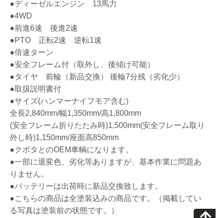
●ディーゼルエンジン 13馬力
●4WD
●前進6速 後進2速
●PTO 正転2速 逆転1速
●倍速ターン
●安全フレーム付（取外し、後傾け可能）
●タイヤ 前輪（新品交換） 後輪7分残（劣化少）
●取扱説明書付
●サイズ(ハンマーナイフモア含む)
全長2,840mm/幅1,350mm/高1,800mm
(安全フレーム折りたたみ時)1,500mm(安全フレーム取り
外し時)1,150mm/座面高850mm
●クボタとのOEM車輌になります。
●一部に退変色、劣化等ありますが、基本作業に問題あ
りません。
●バッテリーは出荷時に新品交換致します。
●こちらの商品は全塗装込みの商品です。（掲載してい
る写真は塗装前の状態です。）