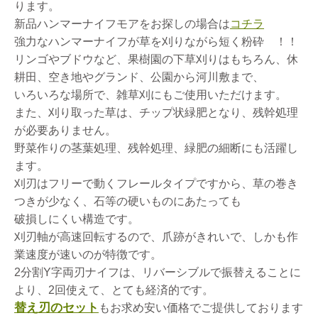
ります。
新品ハンマーナイフモアをお探しの場合は
コチラ
強力なハンマーナイフが草を刈りながら短く粉砕 ！！
リンゴやブドウなど、果樹園の下草刈りはもちろん、休
耕田、空き地やグランド、公園から河川敷まで、
いろいろな場所で、雑草刈にもご使用いただけます。
また、刈り取った草は、チップ状緑肥となり、残幹処理
が必要ありません。
野菜作りの茎葉処理、残幹処理、緑肥の細断にも活躍し
ます。
刈刃はフリーで動くフレールタイプですから、草の巻き
つきが少なく、石等の硬いものにあたっても
破損しにくい構造です。
刈刃軸が高速回転するので、爪跡がきれいで、しかも作
業速度が速いのが特徴です。
2分割Y字両刃ナイフは、リバーシブルで振替えることに
より、2回使えて、とても経済的です。
替え刃のセット
もお求め安い価格でご提供しております