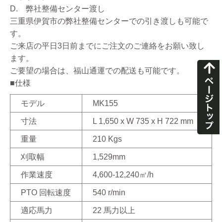
D. 弊社整備センター渡し
三重県伊賀市の弊社整備センターでの引き渡しも可能で
す。
ご来店の平日3日前までにご注文のご連絡をお願い致し
ます。
ご要望の場合は、福山通運での配送も可能です。
■仕様
モデル
MK155
寸法
L 1,650 x W 735 x H 722 mm
重量
210 Kgs
刈取幅
1,529mm
作業速度
4,600-12,240㎡/h
PTO 回転速度
540 r/min
適応馬力
22 馬力以上