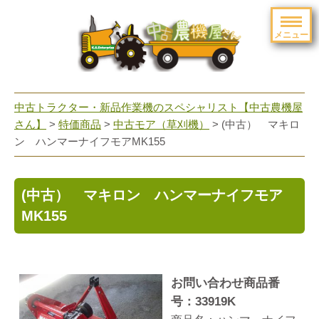
メニュー
toggle
navigation
中古トラクター・新品作業機のスペシャリスト【中古農機屋
さん】
>
特価商品
>
中古モア（草刈機）
> (中古） マキロ
ン ハンマーナイフモアMK155
(中古） マキロン ハンマーナイフモア
MK155
お問い合わせ商品番
号：33919K