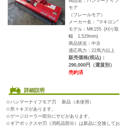
商品名：ハンマーナイフ
モア
（フレールモア）
メーカー名： “マキロン”
モデル：MK155 (刈り取
幅 1,529mm)
商品状況：中古
適応馬力：22馬力以上
販売価格(税込)：
290,000円（運賃別）
売約済
詳細説明
☆ハンマーナイフモア刃 新品（未使用）
☆所々キズがあります。
☆ゲージローラー部分にサビがあります。
☆ギアボックスや刃（消耗品部分）は新品に交換してお