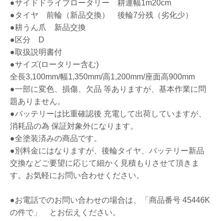
●サイドドライブロータリー 耕運幅1m20cm
●タイヤ 前輪（新品交換） 後輪7分残（劣化少）
●耕うん爪 新品交換
●区分 D
●取扱説明書付
●サイズ(ロータリー含む)
全長3,100mm/幅1,350mm/高1,200mm/座面高900mm
●一部に変色、損傷、欠品 等ありますが、基本作業に問
題ありません。
●バッテリーは比重確認後 充電して出荷していますが、
消耗品の為 保証対象外になります。
●全塗装済みの商品です。
●別料金にはなりますが、後輪タイヤ、バッテリー新品
交換などご要望に応じて細かく見積もりさせて頂きま
す。お気軽にお問い合わせください。
●お電話でのお問い合わせの場合は、「商品番号 45446K
の件で」 とお伝えください。