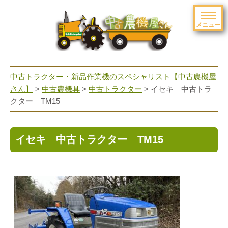
メニュー
toggle
navigation
中古トラクター・新品作業機のスペシャリスト【中古農機屋
さん】
>
中古農機具
>
中古トラクター
> イセキ 中古トラ
クター TM15
イセキ 中古トラクター TM15