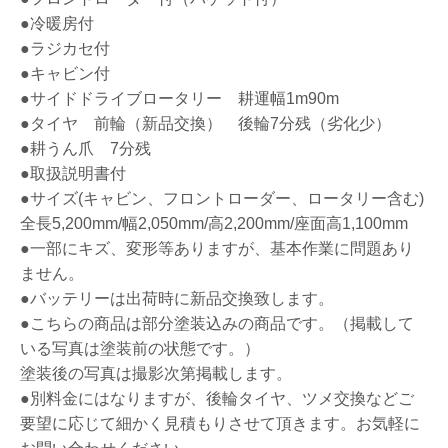
●冷暖房付
●ラジカセ付
●キャビン付
●サイドドライブロータリー 耕運幅1m90m
●タイヤ 前輪（新品交換） 後輪7分残（劣化少）
●耕うん爪 7分残
●取扱説明書付
●サイズ(キャビン、フロントローダー、ロータリー含む)
全長5,200mm/幅2,050mm/高2,200mm/座面高1,100mm
●一部にキズ、変形等ありますが、基本作業に問題あり
ません。
●バッテリーは出荷時に新品交換致します。
●こちらの商品は部分塗装込みの商品です。（掲載して
いる写真は塗装前の状態です。）
塗装後の写真は撮影次第掲載します。
●別料金にはなりますが、後輪タイヤ、ツメ交換などご
要望に応じて細かく見積もりさせて頂きます。お気軽に