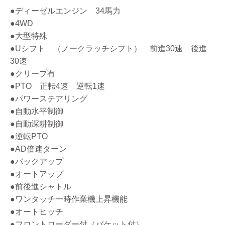
●ディーゼルエンジン 34馬力
●4WD
●大型特殊
●Uシフト （ノークラッチシフト） 前進30速 後進
30速
●クリープ有
●PTO 正転4速 逆転1速
●パワーステアリング
●自動水平制御
●自動深耕制御
●逆転PTO
●AD倍速ターン
●バックアップ
●オートアップ
●前後進シャトル
●ワンタッチ一時作業機上昇機能
●オートヒッチ
●フロントローダー付（バケット付）