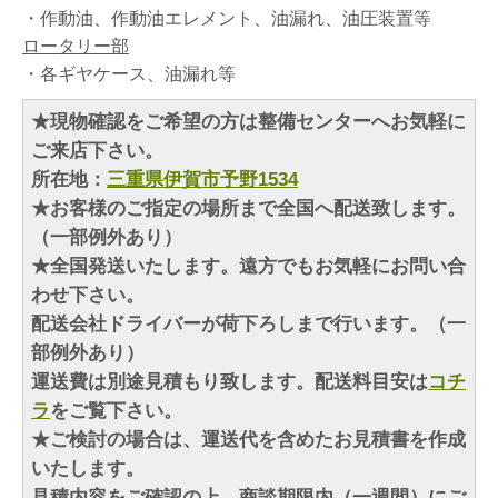
・作動油、作動油エレメント、油漏れ、油圧装置等
ロータリー部
・各ギヤケース、油漏れ等
★現物確認をご希望の方は整備センターへお気軽に
ご来店下さい。
所在地：
三重県伊賀市予野1534
★お客様のご指定の場所まで全国へ配送致します。
（一部例外あり）
★全国発送いたします。遠方でもお気軽にお問い合
わせ下さい。
配送会社ドライバーが荷下ろしまで行います。（一
部例外あり）
運送費は別途見積もり致します。配送料目安は
コチ
ラ
をご覧下さい。
★ご検討の場合は、運送代を含めたお見積書を作成
いたします。
見積内容をご確認の上、商談期限内（一週間）にご