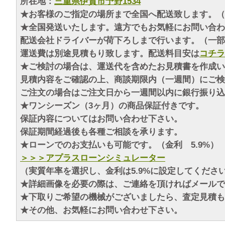
所在地：
三重県伊賀市予野1534
★お客様のご指定の場所まで全国へ配送致します。（
★全国発送いたします。遠方でもお気軽にお問い合わ
配送会社ドライバーが荷下ろしまで行います。（一部
運送費は別途見積もり致します。配送料目安は
コチラ
★ご検討の場合は、運送代を含めたお見積書を作成い
見積内容をご確認の上、商談期限内（一週間）にご検
ご注文の場合はご注文日から一週間以内に銀行振り込
★ワンシーズン（3ヶ月）の商品保証付きです。
保証内容についてはお問い合わせ下さい。
保証期間経過後も各種ご相談を承ります。
★ローンでのお支払いも可能です。（金利 5.9%）
＞＞＞アプラスローンシミュレーター
（実質年率を選択し、金利は5.9%に設定してくださ
★詳細画像を必要の際は、ご連絡を頂ければメールで
★下取りご希望の機械がございましたら、査定見積も
★その他、お気軽にお問い合わせ下さい。