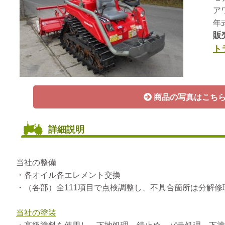
ア
年
販
ト
商品の写真はこち
詳細説明
当社の整備
・各オイル各エレメント交換
・（各部）全111項目で点検調整し、不具合箇所は分解
当社の塗装