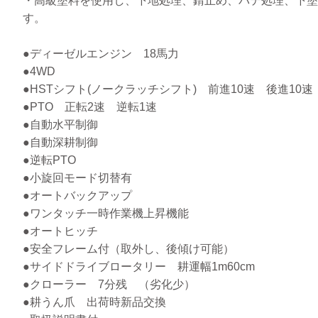
・高級塗料を使用し、下地処理、錆止め、パテ処理、下塗
す。
●ディーゼルエンジン 18馬力
●4WD
●HSTシフト(ノークラッチシフト) 前進10速 後進10速
●PTO 正転2速 逆転1速
●自動水平制御
●自動深耕制御
●逆転PTO
●小旋回モード切替有
●オートバックアップ
●ワンタッチ一時作業機上昇機能
●オートヒッチ
●安全フレーム付（取外し、後傾け可能）
●サイドドライブロータリー 耕運幅1m60cm
●クローラー 7分残 （劣化少）
●耕うん爪 出荷時新品交換