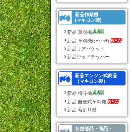
新品作業機
(マキロン製)
新品 草刈機
新品 草刈機(ｵｰﾄﾋｯﾁ)
新品リアバケット
新品ウッドチッパー
新品エンジン式商品
（マキロン製）
新品 粉砕機
新品 自走式草刈機
新品 薪割り機
各種部品・商品・