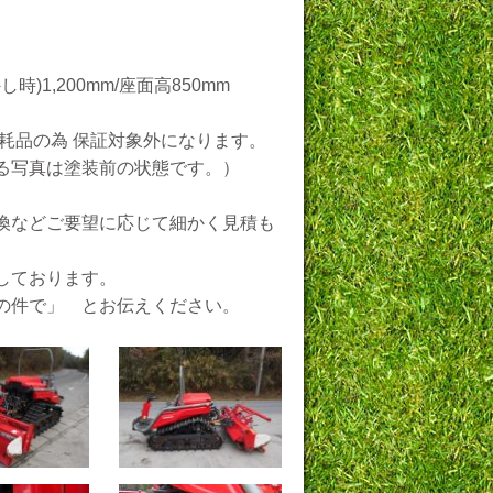
)1,200mm/座面高850mm
耗品の為 保証対象外になります。
る写真は塗装前の状態です。）
換などご要望に応じて細かく見積も
しております。
K の件で」 とお伝えください。