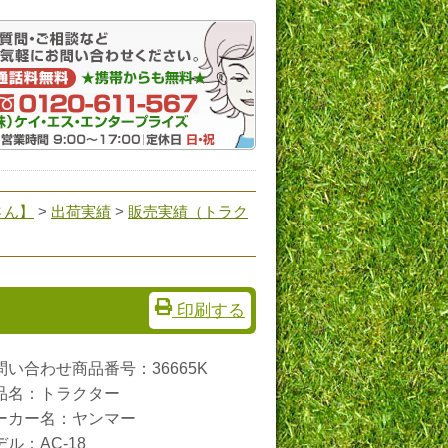
さん】
>
出荷実績
>
販売実績（トラク
印刷する
問い合わせ商品番号：36665K
品名：トラクター
ーカー名：ヤンマー
デル：AC-18