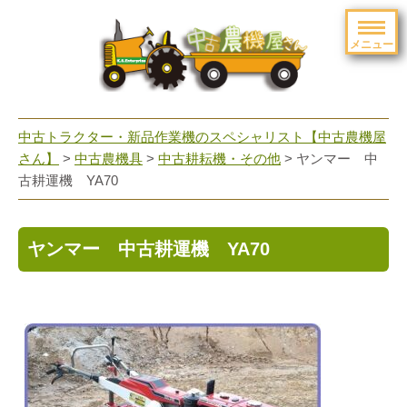
メニュー
toggle
navigation
中古トラクター・新品作業機のスペシャリスト【中古農機屋
さん】
>
中古農機具
>
中古耕耘機・その他
> ヤンマー 中
古耕運機 YA70
ヤンマー 中古耕運機 YA70