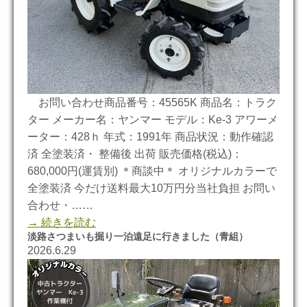
お問い合わせ商品番号：45565K 商品名：トラク
ター メーカー名：ヤンマー モデル：Ke-3 アワーメ
ーター：428ｈ 年式：1991年 商品状況：動作確認
済 全塗装済・ 整備後 出荷 販売価格(税込)：
680,000円(運賃別) ＊商談中＊ オリジナルカラーで
全塗装済 今だけ送料最大10万円分当社負担 お問い
合わせ・……
→ 続きを読む
淡路さつまいも掘り一泊遠足に行きました（青組）
2026.6.29