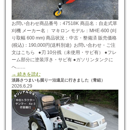
お問い合わせ商品番号：47518K 商品名：自走式草
刈機 メーカー名： マキロン モデル：MHE-600 (刈
り取幅 600 mm) 商品状況：中古・整備済 販売価格
(税込)：190,000円(送料別途) お問い合わせ・ご注
文はこちら ●刃 10分残（未使用・サビ有） ●フレ
ーム部分に塗装浮き・サビ有 ●ガソリンタンクに
へ……
→ 続きを読む
淡路さつまいも掘り一泊遠足に行きました（青組）
2026.6.29