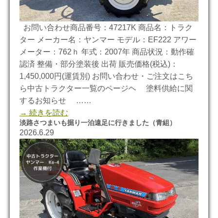
お問い合わせ商品番号：47217K 商品名：トラク
ター メーカー名：ヤンマー モデル：EF222 アワー
メーター：762ｈ 年式：2007年 商品状況：動作確
認済 整備・部分塗装後 出荷 販売価格(税込)：
1,450,000円(運賃別) お問い合わせ・ご注文はこち
ら中古トラクター一覧のページヘ 塗料供給に関
するお知らせ ……
→ 続きを読む
淡路さつまいも掘り一泊遠足に行きました（青組）
2026.6.29