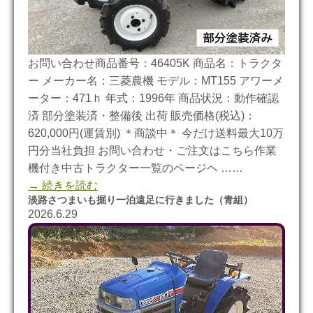
お問い合わせ商品番号：46405K 商品名：トラクタ
ー メーカー名：三菱農機 モデル：MT155 アワーメ
ーター：471ｈ 年式：1996年 商品状況：動作確認
済 部分塗装済・整備後 出荷 販売価格(税込)：
620,000円(運賃別) ＊商談中＊ 今だけ送料最大10万
円分当社負担 お問い合わせ・ご注文はこちら作業
機付き中古トラクター一覧のページヘ ……
→ 続きを読む
淡路さつまいも掘り一泊遠足に行きました（青組）
2026.6.29