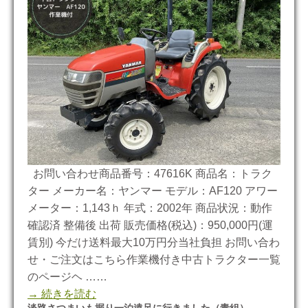
お問い合わせ商品番号：47616K 商品名：トラク
ター メーカー名：ヤンマー モデル：AF120 アワー
メーター：1,143ｈ 年式：2002年 商品状況：動作
確認済 整備後 出荷 販売価格(税込)：950,000円(運
賃別) 今だけ送料最大10万円分当社負担 お問い合わ
せ・ご注文はこちら作業機付き中古トラクター一覧
のページヘ ……
→ 続きを読む
淡路さつまいも掘り一泊遠足に行きました（青組）