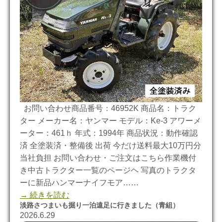
お問い合わせ商品番号：46952K 商品名：トラク
ター メーカー名：ヤンマー モデル：Ke-3 アワーメ
ーター：461ｈ 年式：1994年 商品状況：動作確認
済 全塗装済・整備後 出荷 今だけ送料最大10万円分
当社負担 お問い合わせ・ご注文はこちら作業機付
き中古トラクター一覧のページヘ 写真のトラクタ
ーに新品ハンマーナイフモア……
→ 続きを読む
淡路さつまいも掘り一泊遠足に行きました（青組）
2026.6.29