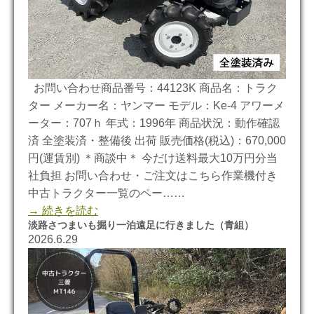
お問い合わせ商品番号：44123K 商品名：トラク
ター メーカー名：ヤンマー モデル：Ke-4 アワーメ
ーター：707ｈ 年式：1996年 商品状況：動作確認
済 全塗装済・整備後 出荷 販売価格(税込)：670,000
円(運賃別) ＊商談中＊ 今だけ送料最大10万円分当
社負担 お問い合わせ・ご注文はこちら作業機付き
中古トラクター一覧のペー……
→ 続きを読む
淡路さつまいも掘り一泊遠足に行きました（青組）
2026.6.29