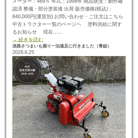
メーター：469ｈ 年式：1998年 商品状況：動作確
認済 整備・部分塗装後 出荷 販売価格(税込)：
840,000円(運賃別) お問い合わせ・ご注文はこちら
中古トラクター一覧のページヘ 塗料供給に関す
るお知らせ 現在……
→ 続きを読む
淡路さつまいも掘り一泊遠足に行きました（青組）
2026.6.25