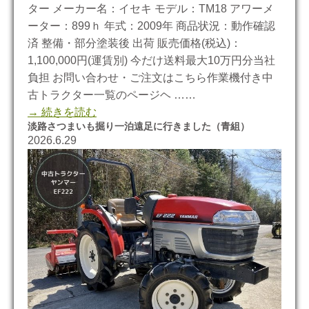
ター メーカー名：イセキ モデル：TM18 アワーメ
ーター：899ｈ 年式：2009年 商品状況：動作確認
済 整備・部分塗装後 出荷 販売価格(税込)：
1,100,000円(運賃別) 今だけ送料最大10万円分当社
負担 お問い合わせ・ご注文はこちら作業機付き中
古トラクター一覧のページヘ ……
→ 続きを読む
淡路さつまいも掘り一泊遠足に行きました（青組）
2026.6.29