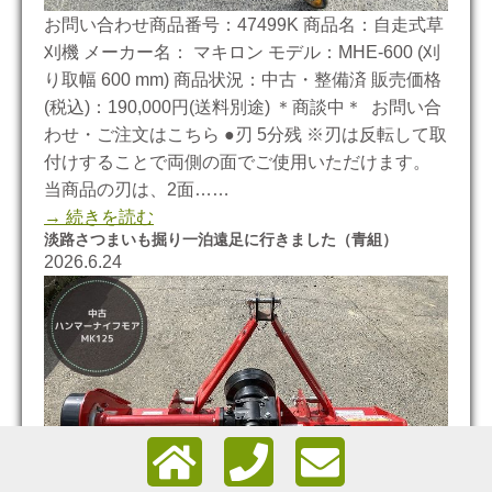
お問い合わせ商品番号：47499K 商品名：自走式草
刈機 メーカー名： マキロン モデル：MHE-600 (刈
り取幅 600 mm) 商品状況：中古・整備済 販売価格
(税込)：190,000円(送料別途) ＊商談中＊ お問い合
わせ・ご注文はこちら ●刃 5分残 ※刃は反転して取
付けすることで両側の面でご使用いただけます。
当商品の刃は、2面……
→ 続きを読む
淡路さつまいも掘り一泊遠足に行きました（青組）
2026.6.24