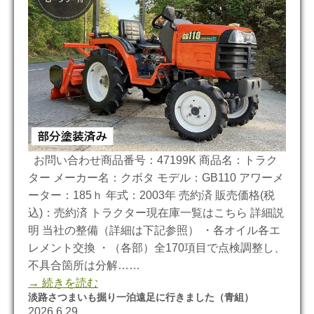
お問い合わせ商品番号：47199K 商品名：トラク
ター メーカー名：クボタ モデル：GB110 アワーメ
ーター：185ｈ 年式：2003年 売約済 販売価格(税
込)：売約済 トラクター現在庫一覧はこちら 詳細説
明 当社の整備（詳細は下記参照） ・各オイル各エ
レメント交換 ・（各部）全170項目で点検調整し、
不具合箇所は分解……
→ 続きを読む
淡路さつまいも掘り一泊遠足に行きました（青組）
2026.6.29