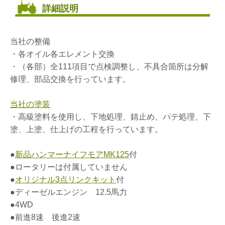
詳細説明
当社の整備
・各オイル各エレメント交換
・（各部）全111項目で点検調整し、不具合箇所は分解
修理、部品交換を行っています。
当社の塗装
・高級塗料を使用し、下地処理、錆止め、パテ処理、下
塗、上塗、仕上げの工程を行っています。
●
新品ハンマーナイフモアMK125
付
●ロータリーは付属していません
●
オリジナル3点リンクキット
付
●ディーゼルエンジン 12.5馬力
●4WD
●前進8速 後進2速