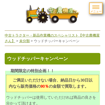
メニュー
toggle
navigation
中古トラクター・新品作業機のスペシャリスト【中古農機屋
さん】
>
未分類
> ウッドチッパーキャンペーン
ウッドチッパーキャンペーン
期間限定の特別企画！！
ご満足いただけない場合、納品日から30日以
内なら販売価格の
90％
の金額で買取します。
ウッドチッパーは使用していただければ商品の良さを
分かって頂けます。