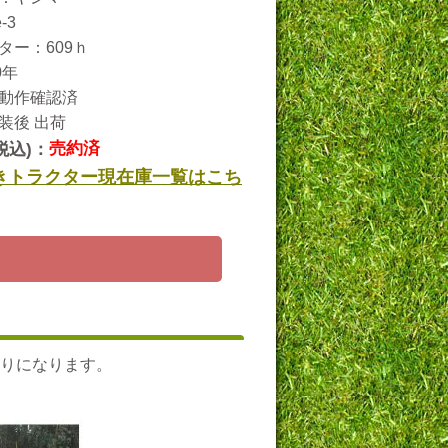
-3
ター：609ｈ
0年
動作確認済
装後 出荷
税込)：
売約済
きトラクター現在庫一覧はこち
ら
りになります。