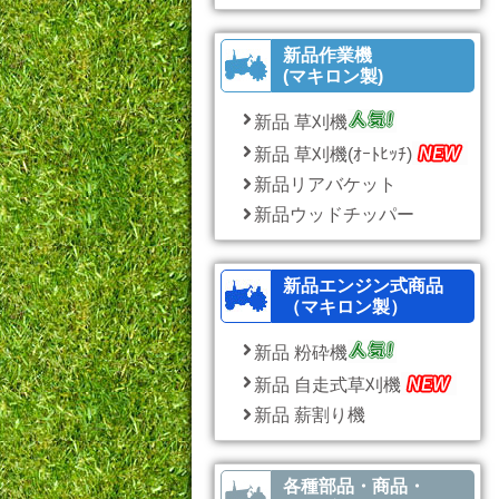
新品作業機
(マキロン製)
新品 草刈機
新品 草刈機(ｵｰﾄﾋｯﾁ)
新品リアバケット
新品ウッドチッパー
新品エンジン式商品
（マキロン製）
新品 粉砕機
新品 自走式草刈機
新品 薪割り機
各種部品・商品・