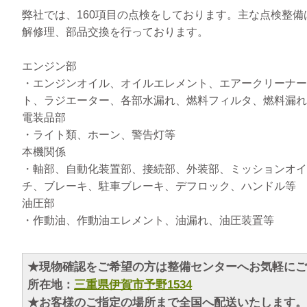
弊社では、160項目の点検をしております。主な点検整
解修理、部品交換を行っております。
エンジン部
・エンジンオイル、オイルエレメント、エアークリーナー
ト、ラジエーター、各部水漏れ、燃料フィルタ、燃料漏れ
電装品部
・ライト類、ホーン、警告灯等
本機関係
・軸部、自動化装置部、接続部、外装部、ミッションオイ
チ、ブレーキ、駐車ブレーキ、デフロック、ハンドル等
油圧部
・作動油、作動油エレメント、油漏れ、油圧装置等
★現物確認をご希望の方は整備センターへお気軽にご
所在地：
三重県伊賀市予野1534
★お客様のご指定の場所まで全国へ配送いたします。