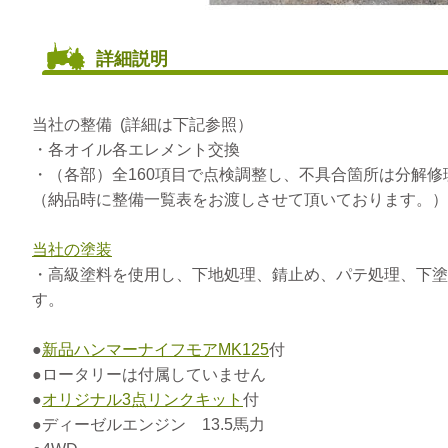
詳細説明
当社の整備 (詳細は下記参照）
・各オイル各エレメント交換
・（各部）全160項目で点検調整し、不具合箇所は分解
（納品時に整備一覧表をお渡しさせて頂いております。）
当社の塗装
・高級塗料を使用し、下地処理、錆止め、パテ処理、下塗
す。
●
新品ハンマーナイフモアMK125
付
●ロータリーは付属していません
●
オリジナル3点リンクキット
付
●ディーゼルエンジン 13.5馬力