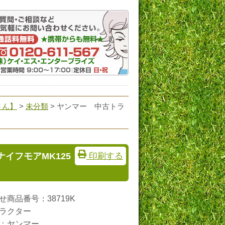
さん】
>
未分類
> ヤンマー 中古トラ
イフモアMK125
印刷する
商品番号：38719K
ラクター
：ヤンマー