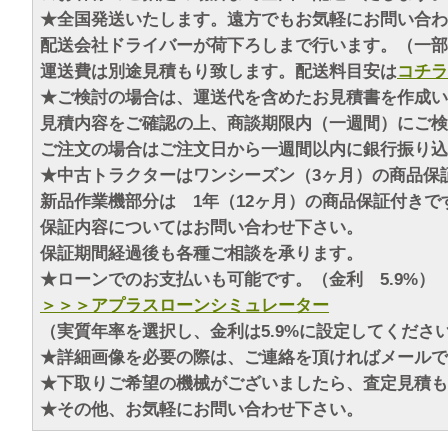
★全国発送いたします。遠方でもお気軽にお問い合わ
配送会社ドライバーが荷下ろしまで行います。（一部
運送費は別途見積もり致します。配送料目安は
コチラ
★ご検討の場合は、運送代を含めたお見積書を作成い
見積内容をご確認の上、商談期限内（一週間）にご検
ご注文の場合はご注文日から一週間以内に銀行振り込
★中古トラクターはワンシーズン（3ヶ月）の商品保
新品作業機部分は 1年（12ヶ月）の商品保証付きで
保証内容についてはお問い合わせ下さい。
保証期間経過後も各種ご相談を承ります。
★ローンでのお支払いも可能です。（金利 5.9%）
＞＞＞アプラスローンシミュレーター
（実質年率を選択し、金利は5.9%に設定してくださ
★詳細画像を必要の際は、ご連絡を頂ければメールで
★下取りご希望の機械がございましたら、査定見積も
★その他、お気軽にお問い合わせ下さい。