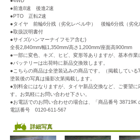
●4WD
●前進8速 後進2速
●PTO 正転2速
●タイヤ 前輪6分残（劣化レベル中） 後輪6分残（劣化
●取扱説明書付
●サイズ(ハンマーナイフモア含む)
全長2,840mm/幅1,350mm/高さ1,200mm/座面高900mm
●一部に変色、キズ、ヒビ、変形等ありますが、基本作業
●バッテリーは出荷時に新品交換致します。
●こちらの商品は全塗装込みの商品です。（掲載している
塗装後の写真は撮影次第掲載します。
●別料金にはなりますが、タイヤ新品交換など、ご要望に
す。お気軽にお問い合わせ下さい。
●お電話でのお問い合わせの場合は、「商品番号 38719
電話番号 0120-611-567
詳細写真