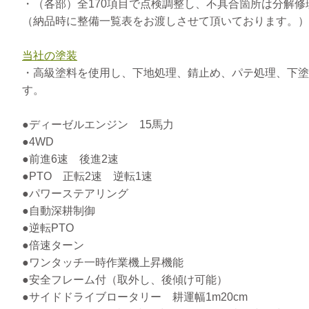
・（各部）全170項目で点検調整し、不具合箇所は分解
（納品時に整備一覧表をお渡しさせて頂いております。）
当社の塗装
・高級塗料を使用し、下地処理、錆止め、パテ処理、下塗
す。
●ディーゼルエンジン 15馬力
●4WD
●前進6速 後進2速
●PTO 正転2速 逆転1速
●パワーステアリング
●自動深耕制御
●逆転PTO
●倍速ターン
●ワンタッチ一時作業機上昇機能
●安全フレーム付（取外し、後傾け可能）
●サイドドライブロータリー 耕運幅1m20cm