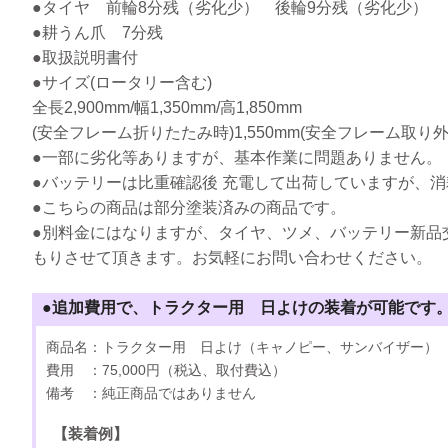
●タイヤ 前輪8分残（劣化少） 後輪9分残（劣化少）
●耕うん爪 7分残
●取扱説明書付
●サイズ(ロータリー含む)
全長2,900mm/幅1,350mm/高1,850mm
(安全フレーム折りたたみ時)1,550mm(安全フレーム取り外し時
●一部に劣化等ありますが、基本作業に問題ありません。
●バッテリーは比重確認後 充電して出荷していますが、消
●こちらの商品は部分塗装済みの商品です。
●別料金にはなりますが、タイヤ、ツメ、バッテリー新品
もりさせて頂きます。お気軽にお問い合わせください。
●追加費用で、トラクター用 日よけの装着が可能です
商品名：トラクター用 日よけ（キャノピー、サンバイザー）
費用 ：75,000円（税込、取付費込）
備考 ：純正商品ではありません
【装着例】