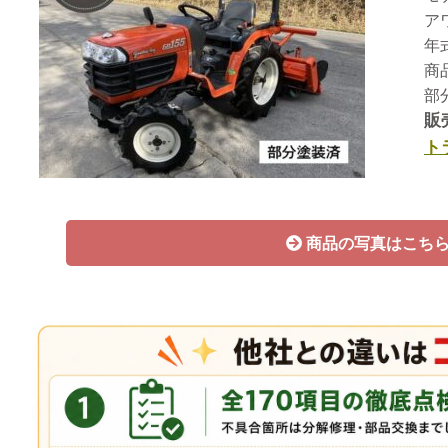
ア
年
商
部
販
ト
商品の写真はこち