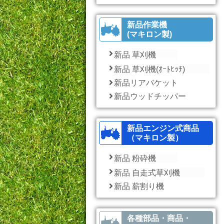
新品作業機
(マキロン製)
新品 草刈機
新品 草刈機(ｵｰﾄﾋｯﾁ)
新品リアバケット
新品ウッドチッパー
新品エンジン式商品
（マキロン製）
新品 粉砕機
新品 自走式草刈機
新品 薪割り機
各種部品・商品・