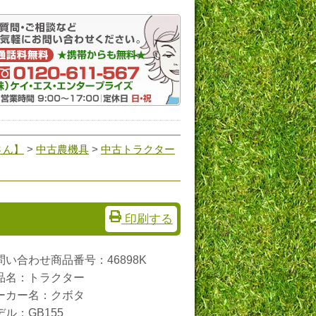
さん】
>
中古農機具
>
中古トラクター
印刷する
問い合わせ商品番号：46898K
品名：トラクター
ーカー名：クボタ
デル：GB155