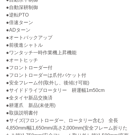
●自動深耕制御
●逆転PTO
●倍速ターン
●ADターン
●オートバックアップ
●前後進シャトル
●ワンタッチ一時作業機上昇機能
●オートヒッチ
●フロントローダー付
●フロントローダーは爪付バケット付
●安全フレーム付(取外し、後傾け可能)
●サイドドライブロータリー 耕運幅1m50cm
●全タイヤ新品交換済
●耕運爪 新品(未使用)
●取扱説明書付
●サイズ(フロントローダー、ロータリー含む) 全長
4,850mm/幅1,650mm/高さ2,000mm(安全フレーム折りた