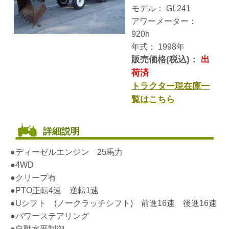
モデル： GL241
アワーメーター：
920h
年式： 1998年
販売価格(税込)：
出
荷済
トラクター現在庫一
覧はこちら
詳細説明
●ディーゼルエンジン 25馬力
●4WD
●クリープ有
●PTO正転4速 逆転1速
●Uシフト (ノークラッチシフト) 前進16速 後進16速
●パワーステアリング
●自動水平制御