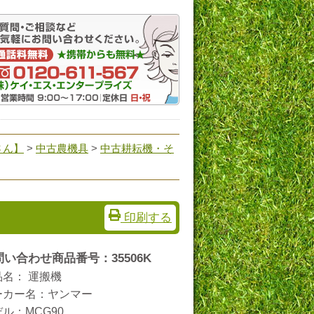
さん】
>
中古農機具
>
中古耕耘機・そ
印刷する
問い合わせ商品番号：35506K
品名： 運搬機
ーカー名：ヤンマー
ル：MCG90