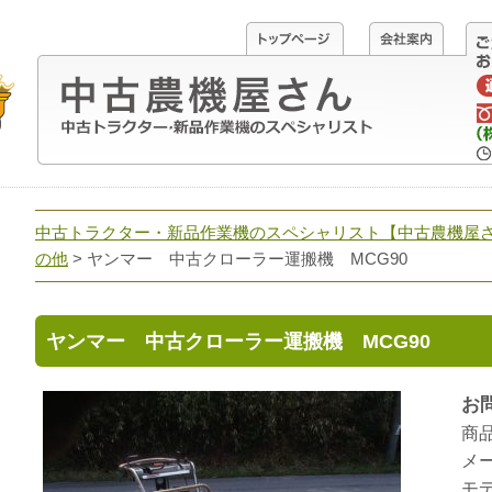
中古トラクター・新品作業機のスペシャリスト【中古農機屋
の他
> ヤンマー 中古クローラー運搬機 MCG90
ヤンマー 中古クローラー運搬機 MCG90
お
商
メ
モデ