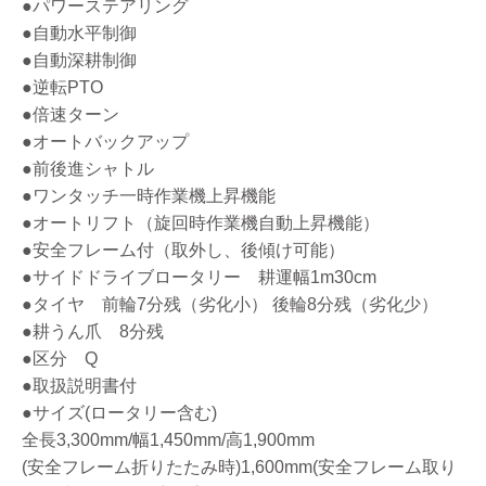
●パワーステアリング
●自動水平制御
●自動深耕制御
●逆転PTO
●倍速ターン
●オートバックアップ
●前後進シャトル
●ワンタッチ一時作業機上昇機能
●オートリフト（旋回時作業機自動上昇機能）
●安全フレーム付（取外し、後傾け可能）
●サイドドライブロータリー 耕運幅1m30cm
●タイヤ 前輪7分残（劣化小） 後輪8分残（劣化少）
●耕うん爪 8分残
●区分 Q
●取扱説明書付
●サイズ(ロータリー含む)
全長3,300mm/幅1,450mm/高1,900mm
(安全フレーム折りたたみ時)1,600mm(安全フレーム取り