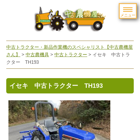
メニュー
toggle
navigation
中古トラクター・新品作業機のスペシャリスト【中古農機屋
さん】
>
中古農機具
>
中古トラクター
> イセキ 中古トラ
クター TH193
イセキ 中古トラクター TH193