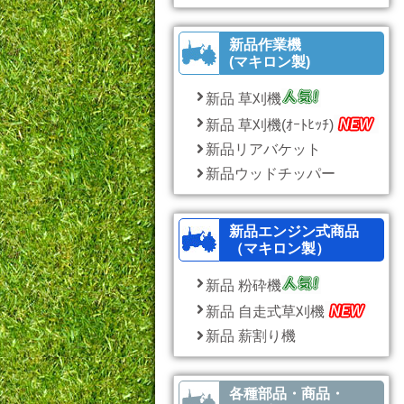
新品作業機
(マキロン製)
新品 草刈機
新品 草刈機(ｵｰﾄﾋｯﾁ)
新品リアバケット
新品ウッドチッパー
新品エンジン式商品
（マキロン製）
新品 粉砕機
新品 自走式草刈機
新品 薪割り機
各種部品・商品・