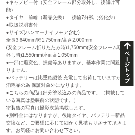
●キャノピー付（安全フレーム部分取外し、後傾け可
能）
●タイヤ 前輪（新品交換） 後輪7分残（劣化少）
●取扱説明書付
●サイズ(ハンマーナイフモア含む)
全長3,640mm/幅1,750mm/高さ2,000mm
(安全フレーム折りたたみ時)1,750mm(安全フレーム取り
外し時)1,550mm/座面高1,050mm
●一部に退変色、損傷等ありますが、基本作業に問題あ
りません。
●バッテリーは比重確認後 充電して出荷していますが、
消耗品の為 保証対象外になります。
●こちらの商品は部分塗装込みの商品です。（掲載して
いる写真は塗装前の状態です。）
塗装後の写真は撮影次第掲載します。
●別料金にはなりますが、後輪タイヤ、バッテリー新品
交換など、ご要望に応じて細かく見積もりさせて頂きま
す。お気軽にお問い合わせ下さい。