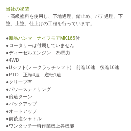
当社の塗装
・高級塗料を使用し、下地処理、錆止め、パテ処理、下
塗、上塗、仕上げの工程を行っています。
●
新品ハンマーナイフモアMK165
付
●ロータリーは付属していません
●ディーゼルエンジン 25馬力
●4WD
●Uシフト(ノークラッチシフト) 前進16速 後進16速
●PTO 正転4速 逆転1速
●クリープ有
●パワーステアリング
●倍速ターン
●バックアップ
●オートアップ
●前後進シャトル
●ワンタッチ一時作業機上昇機能