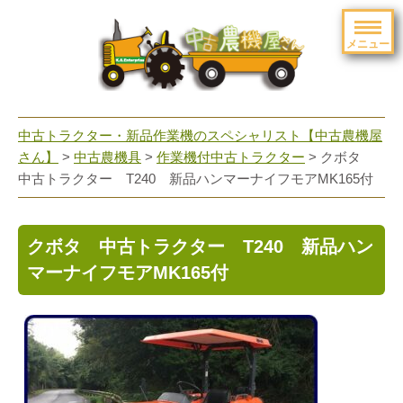
メニュー
toggle
navigation
中古トラクター・新品作業機のスペシャリスト【中古農機屋
さん】
>
中古農機具
>
作業機付中古トラクター
> クボタ
中古トラクター T240 新品ハンマーナイフモアMK165付
クボタ 中古トラクター T240 新品ハン
マーナイフモアMK165付