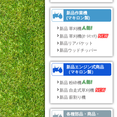
新品作業機
(マキロン製)
新品 草刈機
新品 草刈機(ｵｰﾄﾋｯﾁ)
新品リアバケット
新品ウッドチッパー
新品エンジン式商品
（マキロン製）
新品 粉砕機
新品 自走式草刈機
新品 薪割り機
各種部品・商品・