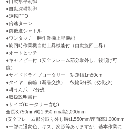
●自動水平制御
●自動深耕制御
●逆転PTO
●倍速ターン
●前後進シャトル
●ワンタッチ一時作業機上昇機能
●旋回時作業機自動上昇機能付（自動旋回上昇）
●オートヒッチ
●キャノピー付（安全フレーム部分取外し、後傾け可
能）
●サイドドライブロータリー 耕運幅1m50cm
●タイヤ 前輪（新品交換） 後輪6分残（劣化少）
●耕うん爪 7分残
●取扱説明書付
●サイズ(ロータリー含む)
全長3,750mm/幅1,650mm/高2,000mm
(安全フレーム部分取り外し時)1,550mm/座面高1,000mm
●一部に退変色、キズ、変形等ありますが、基本作業に