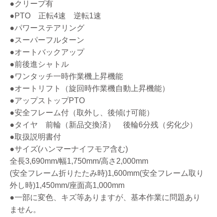
●クリープ有
●PTO 正転4速 逆転1速
●パワーステアリング
●スーパーフルターン
●オートバックアップ
●前後進シャトル
●ワンタッチ一時作業機上昇機能
●オートリフト（旋回時作業機自動上昇機能）
●アップストップPTO
●安全フレーム付（取外し、後傾け可能）
●タイヤ 前輪（新品交換済） 後輪6分残（劣化少）
●取扱説明書付
●サイズ(ハンマーナイフモア含む)
全長3,690mm/幅1,750mm/高さ2,000mm
(安全フレーム折りたたみ時)1,600mm(安全フレーム取り
外し時)1,450mm/座面高1,000mm
●一部に変色、キズ等ありますが、基本作業に問題あり
ません。