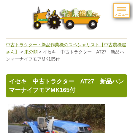
メニュー
toggle
navigation
中古トラクター・新品作業機のスペシャリスト【中古農機屋
さん】
>
未分類
> イセキ 中古トラクター AT27 新品ハ
ンマーナイフモアMK165付
イセキ 中古トラクター AT27 新品ハン
マーナイフモアMK165付