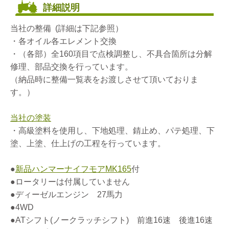
詳細説明
当社の整備 (詳細は下記参照）
・各オイル各エレメント交換
・（各部）全160項目で点検調整し、不具合箇所は分解
修理、部品交換を行っています。
（納品時に整備一覧表をお渡しさせて頂いておりま
す。）
当社の塗装
・高級塗料を使用し、下地処理、錆止め、パテ処理、下
塗、上塗、仕上げの工程を行っています。
●
新品ハンマーナイフモアMK165
付
●ロータリーは付属していません
●ディーゼルエンジン 27馬力
●4WD
●ATシフト(ノークラッチシフト) 前進16速 後進16速