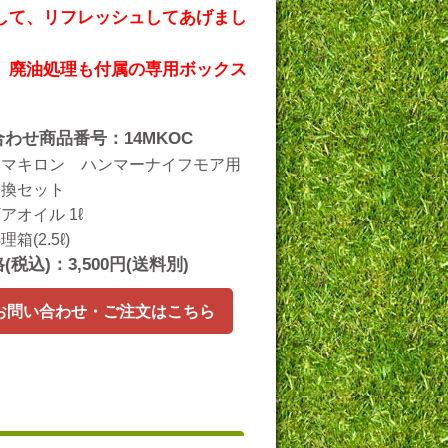
して、リフレッシュしてあげまし
、廃油処理も付属の専用ボックス
わせ商品番号：14MKOC
：マキロン ハンマーナイフモア用
交換セット
アオイル 1ℓ
箱(2.5ℓ)
(税込)：3,5
00円(送料別)
お問い合わせ・ご注文はこちら