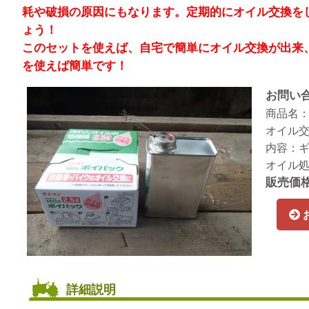
耗や破損の原因にもなります。定期的にオイル交換を
ょう！
このセットを使えば、自宅で簡単にオイル交換が出来
を使えば簡単です！
お問い合
商品名
オイル
内容：ギ
オイル処理
販売価格
詳細説明