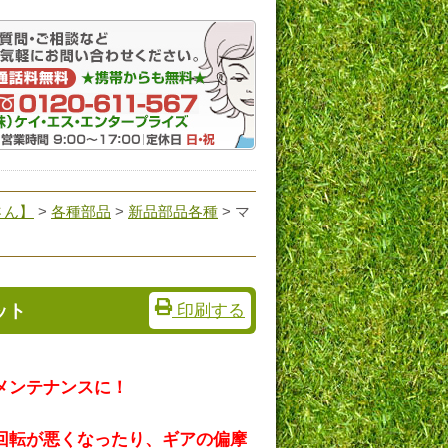
さん】
>
各種部品
>
新品部品各種
> マ
ット
印刷する
メンテナンスに！
回転が悪くなったり、ギアの偏摩