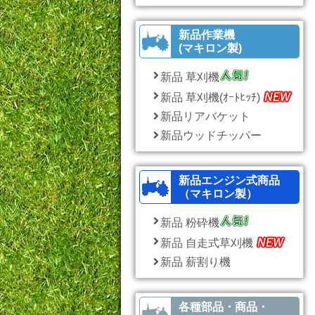
新品作業機
(マキロン製)
新品 草刈機
新品 草刈機(ｵｰﾄﾋｯﾁ)
新品リアバケット
新品ウッドチッパー
新品エンジン式商品
（マキロン製）
新品 粉砕機
新品 自走式草刈機
新品 薪割り機
各種部品・商品・