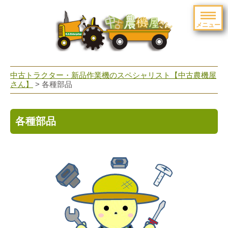
メニュー
toggle
navigation
中古トラクター・新品作業機のスペシャリスト【中古農機屋
さん】
> 各種部品
各種部品