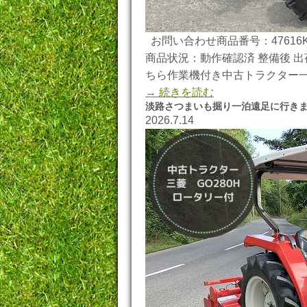
お問い合わせ商品番号：47616K
商品状況：動作確認済 整備後 出荷
ちら作業機付き中古トラクター一
→ 続きを読む
淡路さつまいも掘り一泊遠足に行き
2026.7.14