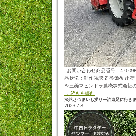
お問い合わせ商品番号：47609K
品状況：動作確認済 整備後 出荷 
※三菱マヒンドラ農機株式会社
→ 続きを読む
淡路さつまいも掘り一泊遠足に行き
2026.7.8