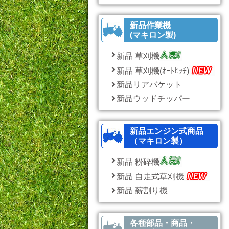
新品作業機
(マキロン製)
新品 草刈機
新品 草刈機(ｵｰﾄﾋｯﾁ)
新品リアバケット
新品ウッドチッパー
新品エンジン式商品
（マキロン製）
新品 粉砕機
新品 自走式草刈機
新品 薪割り機
各種部品・商品・