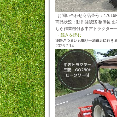
お問い合わせ商品番号：47616K
商品状況：動作確認済 整備後 出荷
ちら作業機付き中古トラクター一
→ 続きを読む
淡路さつまいも掘り一泊遠足に行き
2026.7.14