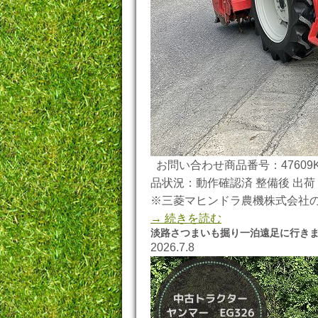
お問い合わせ商品番号：47609K
品状況：動作確認済 整備後 出荷 
※三菱マヒンドラ農機株式会社
→ 続きを読む
淡路さつまいも掘り一泊遠足に行き
2026.7.8