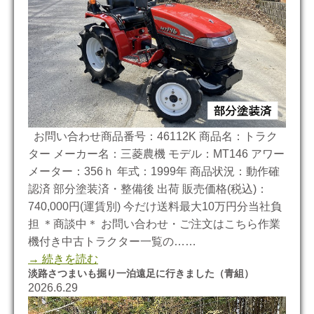
お問い合わせ商品番号：46112K 商品名：トラク
ター メーカー名：三菱農機 モデル：MT146 アワー
メーター：356ｈ 年式：1999年 商品状況：動作確
認済 部分塗装済・整備後 出荷 販売価格(税込)：
740,000円(運賃別) 今だけ送料最大10万円分当社負
担 ＊商談中＊ お問い合わせ・ご注文はこちら作業
機付き中古トラクター一覧の……
→ 続きを読む
淡路さつまいも掘り一泊遠足に行きました（青組）
2026.6.29