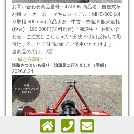
お問い合わせ商品番号：47499K 商品名：自走式草
刈機 メーカー名： マキロン モデル：MHE-600 (刈
り取幅 600 mm) 商品状況：中古・整備済 販売価格
(税込)：190,000円(送料別途) ＊商談中＊ お問い合
わせ・ご注文はこちら ●刃 5分残 ※刃は反転して取
付けすることで両側の面でご使用いただけます。
当商品の刃は、2面……
→ 続きを読む
淡路さつまいも掘り一泊遠足に行きました（青組）
2026.6.24