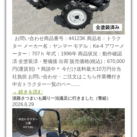
お問い合わせ商品番号：44123K 商品名：トラク
ター メーカー名：ヤンマー モデル：Ke-4 アワーメ
ーター：707ｈ 年式：1996年 商品状況：動作確認
済 全塗装済・整備後 出荷 販売価格(税込)：670,000
円(運賃別) ＊商談中＊ 今だけ送料最大10万円分当
社負担 お問い合わせ・ご注文はこちら作業機付き
中古トラクター一覧のペー……
→ 続きを読む
淡路さつまいも掘り一泊遠足に行きました（青組）
2026.6.29