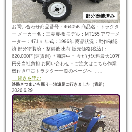
お問い合わせ商品番号：46405K 商品名：トラクタ
ー メーカー名：三菱農機 モデル：MT155 アワーメ
ーター：471ｈ 年式：1996年 商品状況：動作確認
済 部分塗装済・整備後 出荷 販売価格(税込)：
620,000円(運賃別) ＊商談中＊ 今だけ送料最大10万
円分当社負担 お問い合わせ・ご注文はこちら作業
機付き中古トラクター一覧のページヘ ……
→ 続きを読む
淡路さつまいも掘り一泊遠足に行きました（青組）
2026.6.29