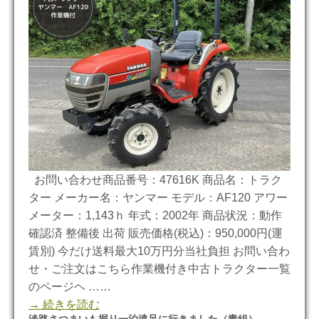
お問い合わせ商品番号：47616K 商品名：トラク
ター メーカー名：ヤンマー モデル：AF120 アワー
メーター：1,143ｈ 年式：2002年 商品状況：動作
確認済 整備後 出荷 販売価格(税込)：950,000円(運
賃別) 今だけ送料最大10万円分当社負担 お問い合わ
せ・ご注文はこちら作業機付き中古トラクター一覧
のページヘ ……
→ 続きを読む
淡路さつまいも掘り一泊遠足に行きました（青組）