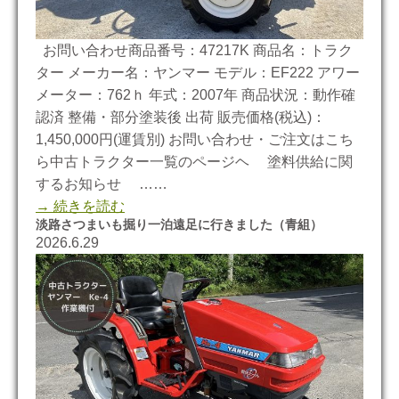
お問い合わせ商品番号：47217K 商品名：トラク
ター メーカー名：ヤンマー モデル：EF222 アワー
メーター：762ｈ 年式：2007年 商品状況：動作確
認済 整備・部分塗装後 出荷 販売価格(税込)：
1,450,000円(運賃別) お問い合わせ・ご注文はこち
ら中古トラクター一覧のページヘ 塗料供給に関
するお知らせ ……
→ 続きを読む
淡路さつまいも掘り一泊遠足に行きました（青組）
2026.6.29