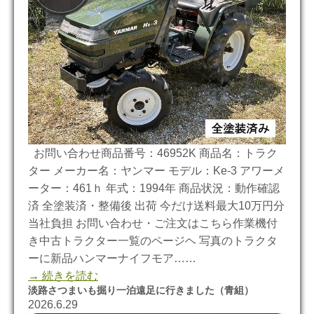
お問い合わせ商品番号：46952K 商品名：トラク
ター メーカー名：ヤンマー モデル：Ke-3 アワーメ
ーター：461ｈ 年式：1994年 商品状況：動作確認
済 全塗装済・整備後 出荷 今だけ送料最大10万円分
当社負担 お問い合わせ・ご注文はこちら作業機付
き中古トラクター一覧のページヘ 写真のトラクタ
ーに新品ハンマーナイフモア……
→ 続きを読む
淡路さつまいも掘り一泊遠足に行きました（青組）
2026.6.29