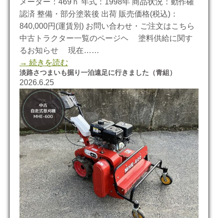
メーター：469ｈ 年式：1998年 商品状況：動作確
認済 整備・部分塗装後 出荷 販売価格(税込)：
840,000円(運賃別) お問い合わせ・ご注文はこちら
中古トラクター一覧のページヘ 塗料供給に関す
るお知らせ 現在……
→ 続きを読む
淡路さつまいも掘り一泊遠足に行きました（青組）
2026.6.25