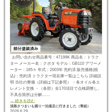
お問い合わせ商品番号：47199K 商品名：トラク
ター メーカー名：クボタ モデル：GB110 アワーメ
ーター：185ｈ 年式：2003年 売約済 販売価格(税
込)：売約済 トラクター現在庫一覧はこちら 詳細説
明 当社の整備（詳細は下記参照） ・各オイル各エ
レメント交換 ・（各部）全170項目で点検調整し、
不具合箇所は分解……
→ 続きを読む
淡路さつまいも掘り一泊遠足に行きました（青組）
2026.6.29