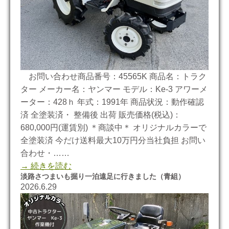
お問い合わせ商品番号：45565K 商品名：トラク
ター メーカー名：ヤンマー モデル：Ke-3 アワーメ
ーター：428ｈ 年式：1991年 商品状況：動作確認
済 全塗装済・ 整備後 出荷 販売価格(税込)：
680,000円(運賃別) ＊商談中＊ オリジナルカラーで
全塗装済 今だけ送料最大10万円分当社負担 お問い
合わせ・……
→ 続きを読む
淡路さつまいも掘り一泊遠足に行きました（青組）
2026.6.29