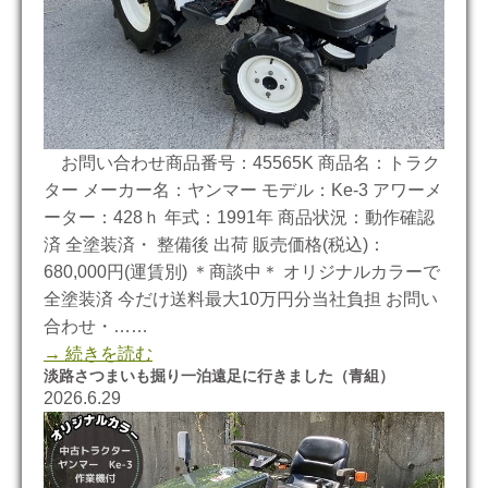
お問い合わせ商品番号：45565K 商品名：トラク
ター メーカー名：ヤンマー モデル：Ke-3 アワーメ
ーター：428ｈ 年式：1991年 商品状況：動作確認
済 全塗装済・ 整備後 出荷 販売価格(税込)：
680,000円(運賃別) ＊商談中＊ オリジナルカラーで
全塗装済 今だけ送料最大10万円分当社負担 お問い
合わせ・……
→ 続きを読む
淡路さつまいも掘り一泊遠足に行きました（青組）
2026.6.29