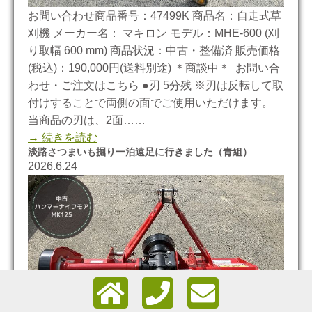
お問い合わせ商品番号：47499K 商品名：自走式草
刈機 メーカー名： マキロン モデル：MHE-600 (刈
り取幅 600 mm) 商品状況：中古・整備済 販売価格
(税込)：190,000円(送料別途) ＊商談中＊ お問い合
わせ・ご注文はこちら ●刃 5分残 ※刃は反転して取
付けすることで両側の面でご使用いただけます。
当商品の刃は、2面……
→ 続きを読む
淡路さつまいも掘り一泊遠足に行きました（青組）
2026.6.24