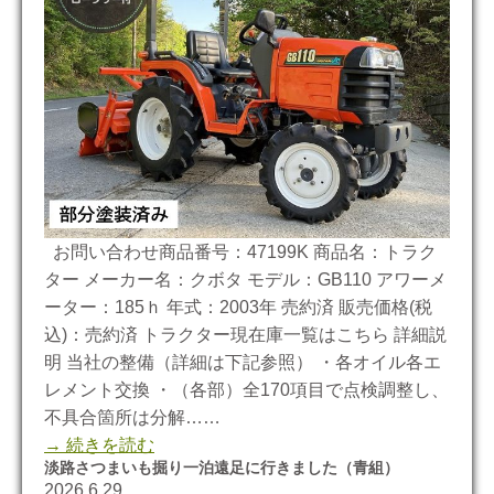
お問い合わせ商品番号：47199K 商品名：トラク
ター メーカー名：クボタ モデル：GB110 アワーメ
ーター：185ｈ 年式：2003年 売約済 販売価格(税
込)：売約済 トラクター現在庫一覧はこちら 詳細説
明 当社の整備（詳細は下記参照） ・各オイル各エ
レメント交換 ・（各部）全170項目で点検調整し、
不具合箇所は分解……
→ 続きを読む
淡路さつまいも掘り一泊遠足に行きました（青組）
2026.6.29