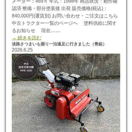
メーター：469ｈ 年式：1998年 商品状況：動作確
認済 整備・部分塗装後 出荷 販売価格(税込)：
840,000円(運賃別) お問い合わせ・ご注文はこちら
中古トラクター一覧のページヘ 塗料供給に関す
るお知らせ 現在……
→ 続きを読む
淡路さつまいも掘り一泊遠足に行きました（青組）
2026.6.25