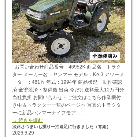
お問い合わせ商品番号：46952K 商品名：トラク
ター メーカー名：ヤンマー モデル：Ke-3 アワーメ
ーター：461ｈ 年式：1994年 商品状況：動作確認
済 全塗装済・整備後 出荷 今だけ送料最大10万円分
当社負担 お問い合わせ・ご注文はこちら作業機付
き中古トラクター一覧のページヘ 写真のトラクタ
ーに新品ハンマーナイフモア……
→ 続きを読む
淡路さつまいも掘り一泊遠足に行きました（青組）
2026.6.29