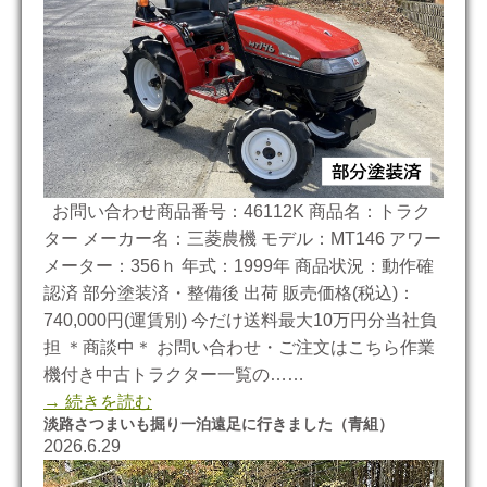
お問い合わせ商品番号：46112K 商品名：トラク
ター メーカー名：三菱農機 モデル：MT146 アワー
メーター：356ｈ 年式：1999年 商品状況：動作確
認済 部分塗装済・整備後 出荷 販売価格(税込)：
740,000円(運賃別) 今だけ送料最大10万円分当社負
担 ＊商談中＊ お問い合わせ・ご注文はこちら作業
機付き中古トラクター一覧の……
→ 続きを読む
淡路さつまいも掘り一泊遠足に行きました（青組）
2026.6.29