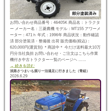
お問い合わせ商品番号：46405K 商品名：トラクタ
ー メーカー名：三菱農機 モデル：MT155 アワーメ
ーター：471ｈ 年式：1996年 商品状況：動作確認
済 部分塗装済・整備後 出荷 販売価格(税込)：
620,000円(運賃別) ＊商談中＊ 今だけ送料最大10万
円分当社負担 お問い合わせ・ご注文はこちら作業
機付き中古トラクター一覧のページヘ ……
→ 続きを読む
淡路さつまいも掘り一泊遠足に行きました（青組）
2026.6.29