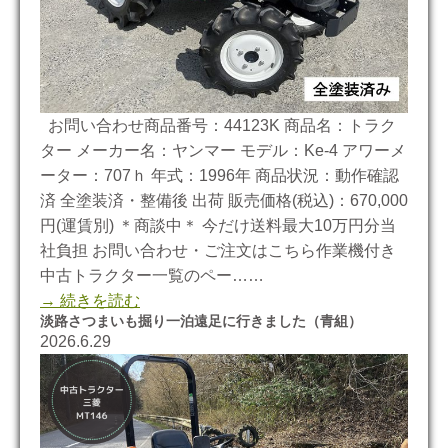
お問い合わせ商品番号：44123K 商品名：トラク
ター メーカー名：ヤンマー モデル：Ke-4 アワーメ
ーター：707ｈ 年式：1996年 商品状況：動作確認
済 全塗装済・整備後 出荷 販売価格(税込)：670,000
円(運賃別) ＊商談中＊ 今だけ送料最大10万円分当
社負担 お問い合わせ・ご注文はこちら作業機付き
中古トラクター一覧のペー……
→ 続きを読む
淡路さつまいも掘り一泊遠足に行きました（青組）
2026.6.29