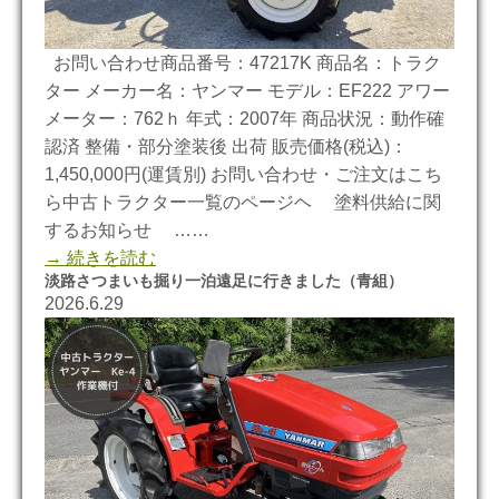
お問い合わせ商品番号：47217K 商品名：トラク
ター メーカー名：ヤンマー モデル：EF222 アワー
メーター：762ｈ 年式：2007年 商品状況：動作確
認済 整備・部分塗装後 出荷 販売価格(税込)：
1,450,000円(運賃別) お問い合わせ・ご注文はこち
ら中古トラクター一覧のページヘ 塗料供給に関
するお知らせ ……
→ 続きを読む
淡路さつまいも掘り一泊遠足に行きました（青組）
2026.6.29