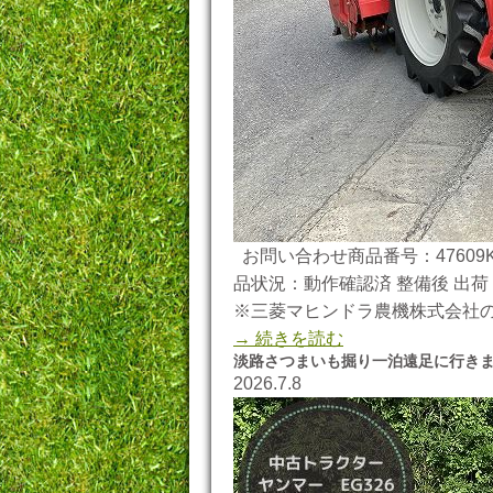
お問い合わせ商品番号：47609K
品状況：動作確認済 整備後 出荷 
※三菱マヒンドラ農機株式会社
→ 続きを読む
淡路さつまいも掘り一泊遠足に行き
2026.7.8