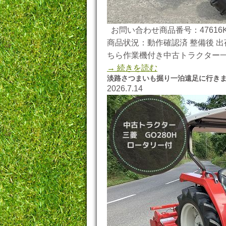
お問い合わせ商品番号：47616K
商品状況：動作確認済 整備後 出荷
ちら作業機付き中古トラクター一
→ 続きを読む
淡路さつまいも掘り一泊遠足に行き
2026.7.14