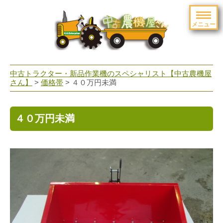
メニュー
toggle
navigation
中古トラクター・新品作業機のスペシャリスト【中古農機屋
さん】
>
価格帯
> ４０万円未満
４０万円未満