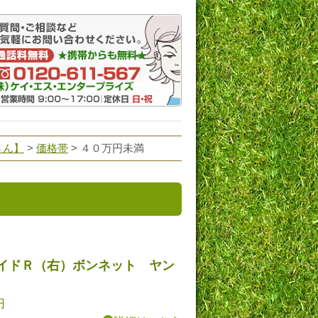
さん】
>
価格帯
> ４０万円未満
イドＲ（右）ボンネット ヤン
円