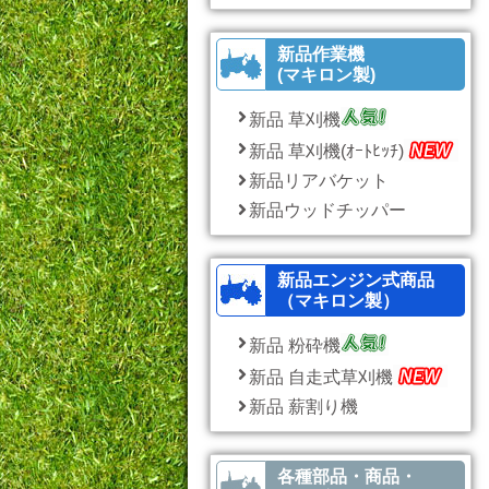
新品作業機
(マキロン製)
新品 草刈機
新品 草刈機(ｵｰﾄﾋｯﾁ)
新品リアバケット
新品ウッドチッパー
新品エンジン式商品
（マキロン製）
新品 粉砕機
新品 自走式草刈機
新品 薪割り機
各種部品・商品・