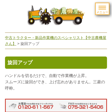
メニュー
toggle
navigation
中古トラクター・新品作業機のスペシャリスト【中古農機屋
さん】
> 旋回アップ
旋回アップ
ハンドルを切るだけで、自動で作業機が上昇。
スムーズに旋回ができ、上げ忘れがありません。三菱の
呼称。