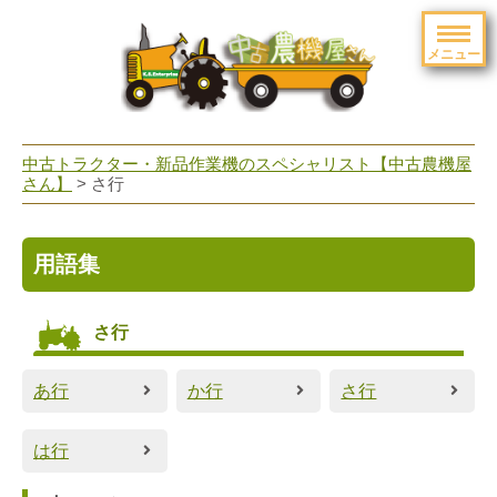
メニュー
toggle
navigation
中古トラクター・新品作業機のスペシャリスト【中古農機屋
さん】
>
さ行
用語集
さ行
あ行
か行
さ行
は行