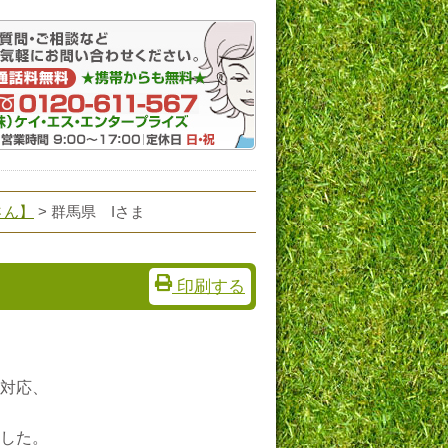
さん】
> 群馬県 Iさま
印刷する
対応、
した。