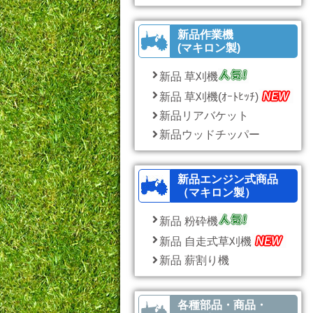
新品作業機
(マキロン製)
新品 草刈機
新品 草刈機(ｵｰﾄﾋｯﾁ)
新品リアバケット
新品ウッドチッパー
新品エンジン式商品
（マキロン製）
新品 粉砕機
新品 自走式草刈機
新品 薪割り機
各種部品・商品・