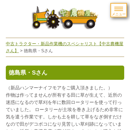
メニュー
toggle
navigation
中古トラクター・新品作業機のスペシャリスト【中古農機屋
さん】
> 徳島県・Sさん
徳島県・Sさん
（新品ハンマーナイフモアをご購入頂きました。）
作物は作ってませんが所有する田に草が生えて、近所の
迷惑になるので草刈を年に数回ロータリーを使って行っ
ていました。 ロータリーが土埃を巻き上げるため非常に
気を遣う作業です。しかも土を耕して草をなぎ倒すだけ
なので田がデコボコになり見苦しい草刈跡になっていま